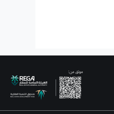
موثق من: