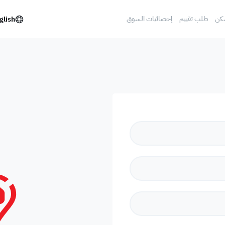
كن
طلب تقييم
إحصائيات السوق
glish