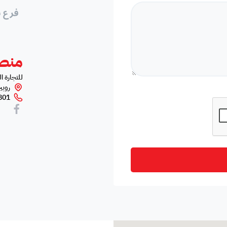
منصة
للتجارة ا
روبي
01+