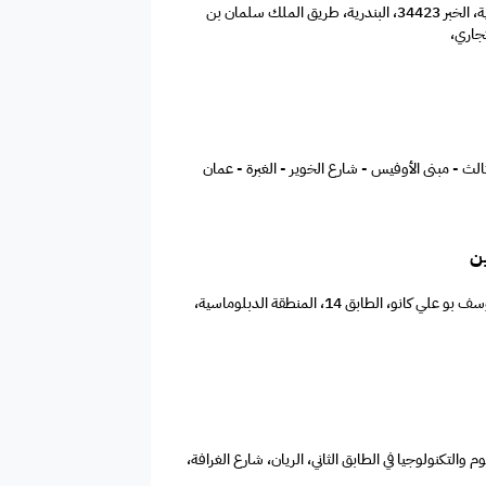
المملكة العربية السعودية، الخبر 34423، البندرية، طريق الملك سلمان بن
تجاري،
ين
طريق رقم 1704، برج يوسف بو علي كانو، الطابق 14، المنطقة الدبلوماسية،
لوم والتكنولوجيا في الطابق الثاني، الريان، شارع الغرافة،