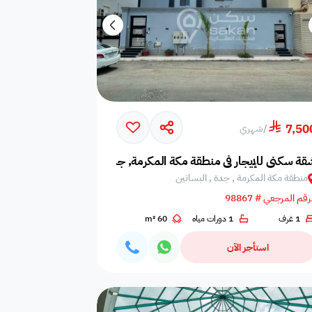
7,50
/
شهري
قة سكني للإيجار في منطقة مكة المكرمة, جدة, البساتين
منطقة مكة المكرمة , جدة , البساتين
رقم المرجعي # 98867
1 غرف
1 دورات مياه
60 m²
استأجر الآن