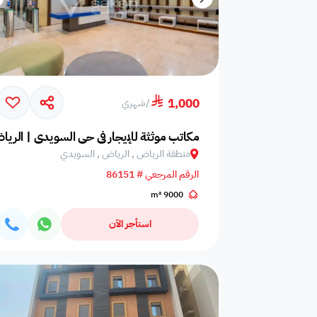
1,000
/
شهري
مكاتب موثثة للإيجار في حي السويدي | الري
منطقة الرياض , الرياض , السويدي
الرقم المرجعي # 86151
9000 m²
استأجر الآن