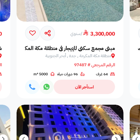
ضمن مشروع
0
3,300,000
/
سنوي
دة, السلامة
مبنى مجمع سكني للإيجار في منطقة مكة المكرمة, جدة, أبح
ش
منطقة مكة المكرمة , جدة , أبحر الجنوبية
الرقم المرجعي # 97487
ال
64 غرف
96 دورات مياه
5000 m²
استأجر الآن