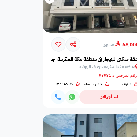
68,00
/
سنوي
قة سكني للإيجار في منطقة مكة المكرمة, جدة, الروضة
منطقة مكة المكرمة , جدة , الروضة
رقم المرجعي # 98981
4 غرف
2 دورات مياه
169.39 m²
استأجر الآن