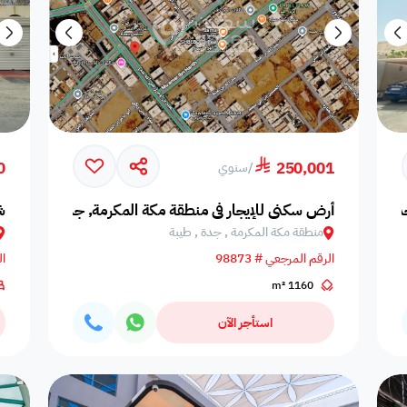
0
250,001
/
سنوي
دة, النهضة
أرض سكني للإيجار في منطقة مكة المكرمة, جدة, طيبة
ش
منطقة مكة المكرمة , جدة , طيبة
الرقم المرجعي # 98873
ال
1160 m²
استأجر الآن