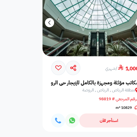
1,00
/
شهري
كاتب مؤثثة ومجهزة بالكامل للإيجار حي الروضة
منطقة الرياض , الرياض , الروضة
رقم المرجعي # 98819
10829 m²
استأجر الآن