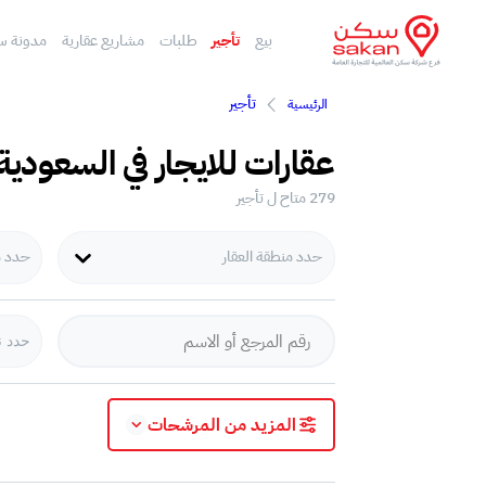
بيع
تأجير
طلبات
مشاريع عقارية
مدونة س
تأجير
الرئيسية
عقارات للايجار في السعودية 
279 متاح ل تأجير
حدد منطقة العقار
حدد مد
حدد ن
المزيد من المرشحات