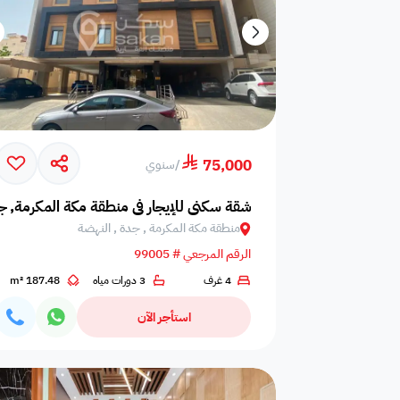
75,000
/
سنوي
شقة سكني للإيجار في منطقة مكة المكرمة, ج
منطقة مكة المكرمة , جدة , النهضة
الرقم المرجعي # 99005
4 غرف
3 دورات مياه
187.48 m²
استأجر الآن