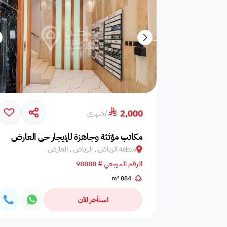
2,000
/
شهري
مكاتب مؤثثة وجاهزة للإيجار حي العارض
منطقة الرياض , الرياض , العارض
الرقم المرجعي # 98888
884 m²
استأجر الآن