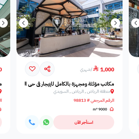
0
1,000
/
شهري
مكاتب مؤثثة ومجهزة بالكامل للإيجار في حي السويدي
م
منطقة الرياض , الرياض , السويدي
الرقم المرجعي # 98813
ال
9000 m²
استأجر الآن