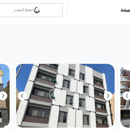
تصفية
احفظ البحث
بلكونة
جيم
مسبح
لوبي
انترن
ملحق
مطبخ راكب
غرفة معيشة
شقة مفروشة
دوبلك
أرض استثمارية
فيلا دور
فيلا شقة
فيلا شقتين
فيلا مست
بيت
فيلا ثنائية
معرض / محل
مبنى تجاري
إستراح