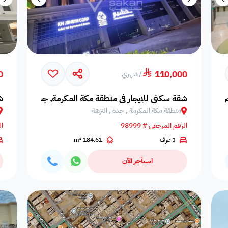
0
110,000
/
شهري
اض 🏢
شقة سكني للإيجار في منطقة مكة المكرمة, جدة, النزهة
ش
منطقة مكة المكرمة , جدة , النزهة
الرقم المرجعي # 98999
ال
3 غرف
184.61 m²
استأجر الآن