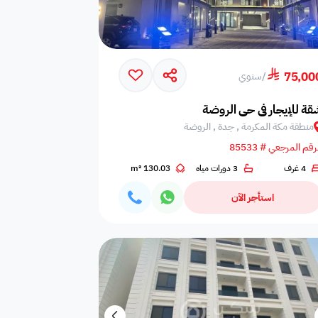
75,00
/
سنوي
ر الجنوبية
قة للإيجار في حي الروضة
منطقة مكة المكرمة , جدة , الروضة
رقم المرجعي # 85533
4 غرف
3 دورات مياه
130.03 m²
استأجر الآن