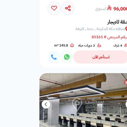
96,00
/
سنوي
 البحر
مسبح عام مشترك
خيمه
قة للايجار
منطقة مكة المكرمة , جدة , النزهة
رقم المرجعي # 85161
4 غرف
2 دورات مياه
145.8 m²
حمام
دش
سلبر
استأجر الآن
طعام
دش
فريزر
طب
الة قهوه
صابون