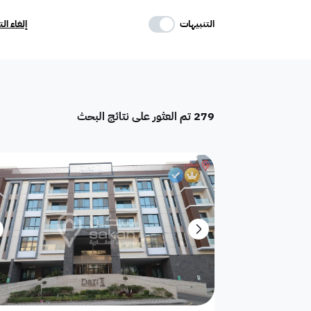
حدد وسائل الراحة
التنبيهات
إلغاء ال
موقف
ماستر
غرفة خادمة
279
تم العثور على نتائج البحث
تكييف مركزي
غرفة سائق
حوش
دور
هدام
أرض سكنية
شقق فندقية
فيلا فاخرة
تاون هاوس