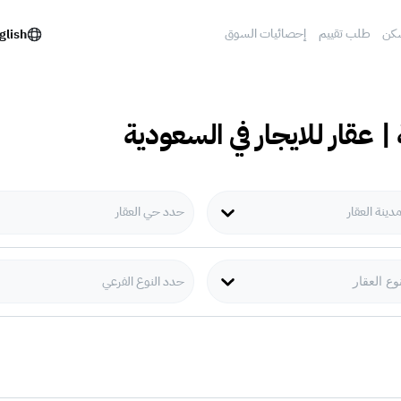
كن
طلب تقييم
إحصائيات السوق
glish
| عقار للايجار في السعودية
ينة العقار
حدد حي العقار
حدد النوع الفرعي
وع العقار