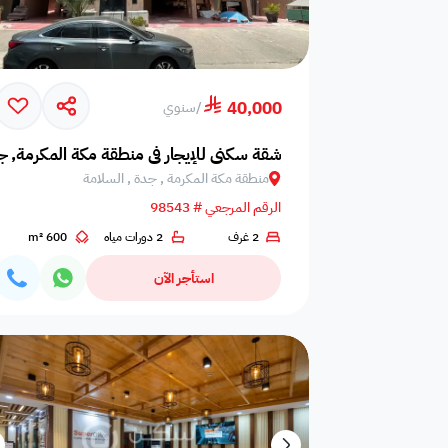
فيديو
مخطط البناء
360 جولة افتراضية
40,000
/
سنوي
شقة سكني للإيجار في منطقة مكة المكرمة, ج
منطقة مكة المكرمة , جدة , السلامة
الرقم المرجعي # 98543
2 غرف
2 دورات مياه
600 m²
استأجر الآن