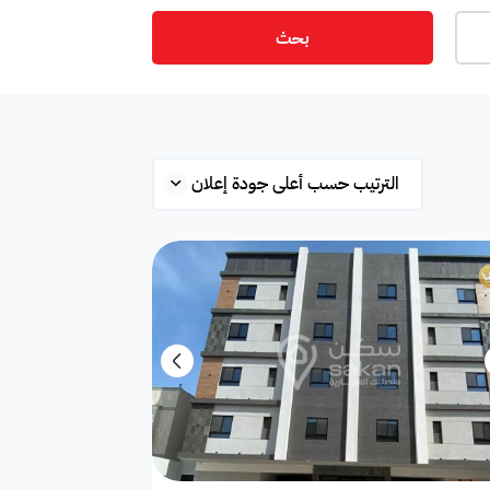
بحث
ت
أمن
ميزانين
س
ستوديو
شقة علوية
قلة
محطة بانزين
غرفة
ة
مفروشة جزئي
غير مفروشة