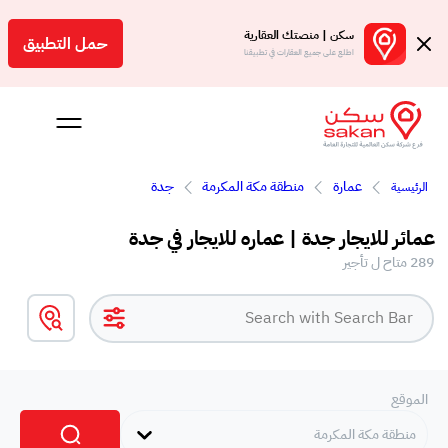
سكن | منصتك العقارية
حمل التطبيق
اطلع على جميع العقارات في تطبيقنا
عمارة
منطقة مكة المكرمة
جدة
الرئيسية
عمائر للايجار جدة | عماره للايجار في جدة
289 متاح ل تأجير
Engl
سعودية
الموقع
منطقة مكة المكرمة