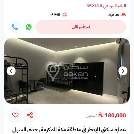
الرقم المرجعي # 95238
35 غرف
945 m²
استأجر الآن
180,000
/
سنوي
عمارة سكني للإيجار في منطقة مكة المكرمة, جدة, السهل