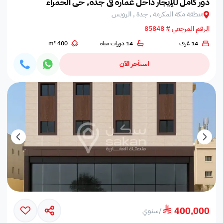
دور كامل للإيجار داخل عمارة في جدة, حي الحمراء
منطقة مكة المكرمة , جدة , الرويس
الرقم المرجعي # 85848
14 غرف
14 دورات مياه
400 m²
استأجر الآن
400,000
/
سنوي