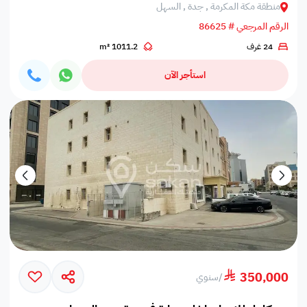
منطقة مكة المكرمة , جدة , السهل
الرقم المرجعي # 86625
24 غرف
1011.2 m²
استأجر الآن
350,000
/
سنوي