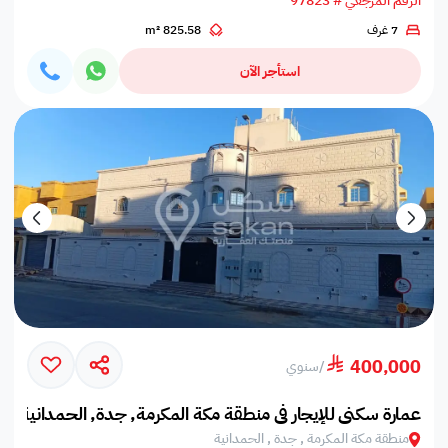
الرقم المرجعي # 97823
7 غرف
825.58 m²
استأجر الآن
400,000
/
سنوي
عمارة سكني للإيجار في منطقة مكة المكرمة, جدة, الحمدانية
منطقة مكة المكرمة , جدة , الحمدانية