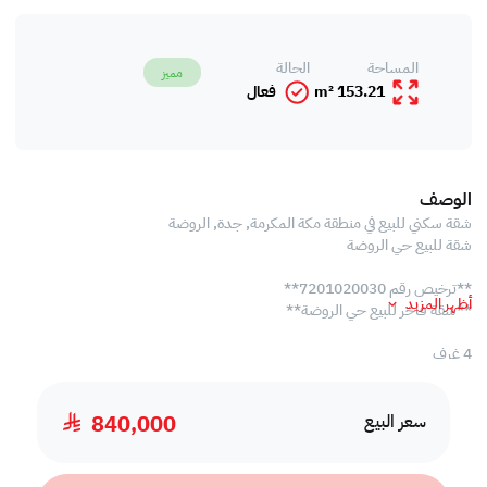
المساحة
الحالة
مميز
153.21 m²
فعال
الوصف
شقة سكني للبيع في منطقة مكة المكرمة, جدة, الروضة
شقة للبيع حي الروضة
**ترخيص رقم 7201020030**
أظهر المزيد
**شقة فاخر للبيع حي الروضة**
4 غرف
3 دورات مياه
صالة
840,000
مطبخ
سعر البيع
المساحه 160م
مطلوب 840 الف