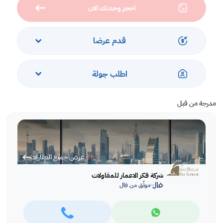
احجز وحدتك الان
**مميزات الشقة**
#دخول ذكي
قدم عرضا
#سمارت هوم
#كميرات مراقبة
#مداخل مكيفة
اطلب جولة
#حارس مبنى
**مميزات الموقع**
مدرجة من قبل
#نافذ على حمد الجاسر
#قريب من كل الخدمات الطبية و المدرسية و الحكومية
جدة حي ( الروضة )
عرض جميع العقارات
((الرقم يظهر عند الضغط على اتصال))
شركة فكر الاعمار للمقاولات
موثّق من فال
عمر العقار جديد
شارع سكني
عرض الشارع 12 متر
صفة المعلن. شركة فكر الأعمار