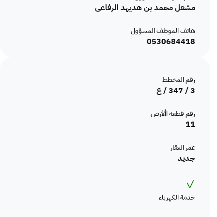
مشعل محمد بن هديهد الرفاعى
سبعة متر و أربعون سنتيمتر
طول الحد الشرقي
هاتف الموظف المسؤول
:
نوع الحد الغربي
0530684418
إرتـداد وقطعـة 9
وصف الحد الغربي
سبعة متر و أربعون سنتيمتر
طول الحد الغربي
رقم المخطط
:
نوع الحد الجنوبي
3 / 347 / ع
إرتـداد وقطعـة 12
وصف الحد الجنوبي
رقم قطعه األأرض
11
إثنين و عشر ون متر و ثمانون سنتيمتر
طول الحد الجنوبي
عمر العقار
جديد
✓
خدمة الكهرباء