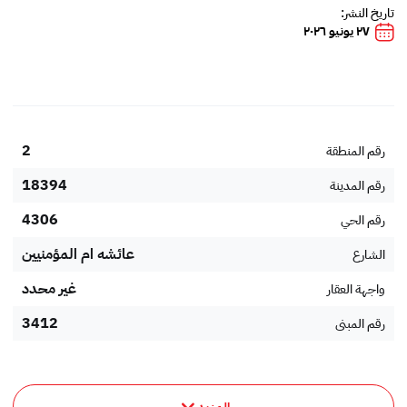
تاريخ النشر:
٢٧ يونيو ٢٠٢٦
2
رقم المنطقة
18394
رقم المدينة
4306
رقم الحي
عائشه ام المؤمنيين
الشارع
غير محدد
واجهة العقار
3412
رقم المبنى
9121
رقم إضافي
23435
الرمز البريدي