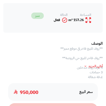
المساحة
الحالة
مميز
157.26 m²
فعال
الوصف
**روف للبيع فاخر في موقع مميز**
**روف فاخر للبيع حي الروضة**
أظهر المزيد
4 غرف روف مدخلين
3 حمامات
غرفة شغالة
سطح مستقل
صالة
950,000
مطبخ
سعر البيع
المساحه 210م
مطلوب 950 الف