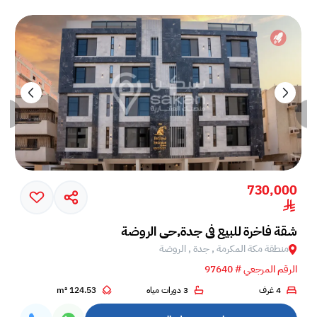
730,000
شقة فاخرة للبيع في جدة,حي الروضة
منطقة مكة المكرمة , جدة , الروضة
الرقم المرجعي # 97640
4 غرف
3 دورات مياه
124.53 m²