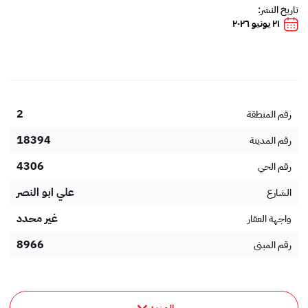
تاريخ النشر:
٢١ يونيو ٢٠٢٦
2
رقم المنطقة
18394
رقم المدينة
4306
رقم الحي
علي ابو النصر
الشارع
غير محدد
واجهة العقار
8966
رقم المبنى
4278
رقم إضافي
23434
الرمز البريدي