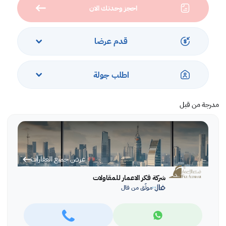
احجز وحدتك الان
**ترخيص رقم 7200744917**
**مميزات الشقة**
#دخول ذكي
قدم عرضا
#سمارت هوم
#كميرات مراقبة
#مداخل مكيفة
اطلب جولة
#حارس مبنى
**مميزات الموقع**
مدرجة من قبل
#خلف بندة
#نافذ على قاسم زينة
#قريب من كل الخدمات الطبية و المدرسية و الحكومية
عرض جميع العقارات
شركة فكر الاعمار للمقاولات
جدة حي ( الروضة )
موثّق من فال
عمر العقار جديد
شارع سكني
عرض الشارع 12 متر