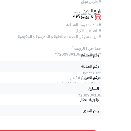
#حارس مبنى
تاريخ النشر:
*مميزات الموقع*
٠٨ يونيو ٢٠٢٦
#خلف مدرسة الفخامة
#نافذ على الكيال
#قريب من كل الخدمات الطبية و المدرسية و الحكومية
جدة حي ( الروضة )
*ترخيص رقم 7200939106*
رقم المنطقة
عمر العقار جديد
رقم المدينة
شارع سكني
رقم الحي
عرض الشارع 16 متر
صفة المعلن. شركة فكر الأعمار
الشارع
7200939106
واجهة العقار
رقم المبنى
رقم إضافي