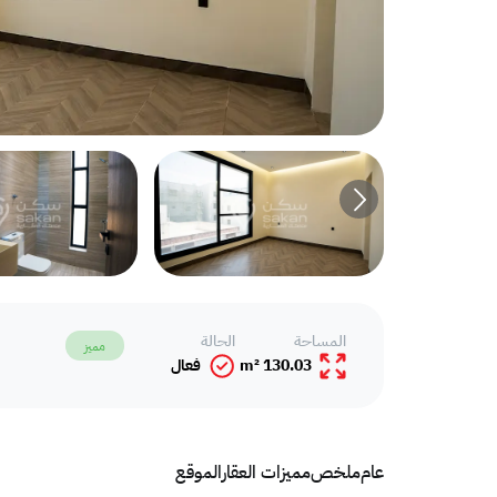
المساحة
الحالة
مميز
130.03 m²
فعال
عام
ملخص
مميزات العقار
الموقع