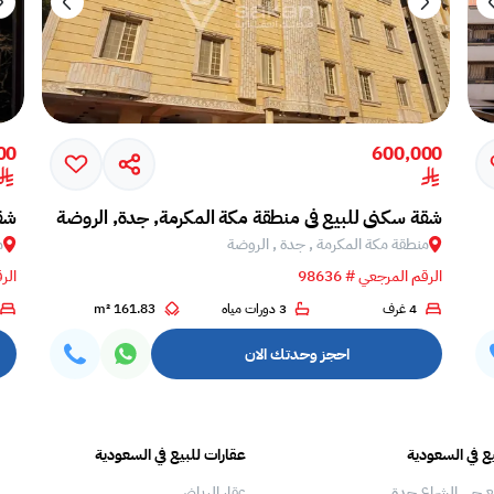
00
600,000
شقة سكني للبيع في منطقة مكة المكرمة, جدة, الروضة
شقة
منطقة مكة المكرمة , جدة , الروضة
م
الرقم المرجعي # 98636
الرق
4 غرف
3 دورات مياه
161.83 m²
احجز وحدتك الان
ع في السعودية
عقارات للبيع في السعودية
ع حي الشراع جدة
عقار الرياض