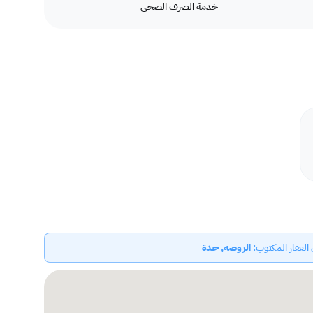
خدمة الصرف الصحي
وحدة 3 / أ
أحد عشر متر و ثلاثون سنتيمتر
:
إرتـداد وقطعـة 10
ثلاثة عشر متر
:
إرتـداد وشـارع 10
عشرة متر و ثمانون سنتيمتر
العقار المكتوب:
الروضة, جدة