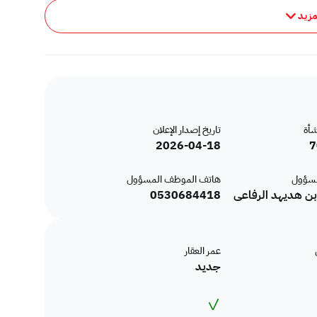
23433
مزيد
لا يوجد
منصة مرخصة,منصات التواصل الإجتماعي,أخرى
لا
لا
شأة
تاريخ إصدار الإعلان
لا
2026-04-18
7
سكني
مسؤول
هاتف الموظف المسؤول
حظر تجاري
 هديهد الرفاعى
0530684418
:
وحدة 1 / أ وممر
عمر العقار
جديد
6.10 + 1.70 + 4.70
:
✓