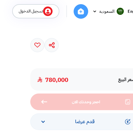
تسجيل الدخول
En
السعودية
780,000
ر البيع
احجز وحدتك الان
قدم عرضا