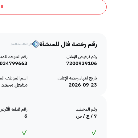
الرمز البريدي
ال
الالتزامات الأخرى على العقار
قنوات الإعلان
وجود قيد؟
رقم رخصة فال للمنشأة
الهيئة العامة للعقار
وجود رهن؟
رقم ترخيص الإعلان
رقم الموحد للمن
مطابقة كود البناء السعودي
034799663
7200939106
استخدام الأرض
تاريخ انتهاء رخصة الإعلان
اسم الموظف ال
نوع منع التصرف
2026-09-23
مشعل محمد بن
نوع الحد الشمالي
وصف الحد الشمالي
رقم المخطط
رقم قطعه األأرض
7 / ج / س
6
طول الحد الشمالي
✓
نوع الحد الشرقي
✓