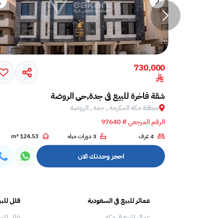
730,000
دة, الروضة
شقة فاخرة للبيع في جدة,حي الروضة
منطقة مكة المكرمة , جدة , الروضة
الرقم المرجعي # 97640
4 غرف
3 دورات مياه
124.53 m²
احجز وحدتك الان
عمائر للبيع في السعودية
فلل للبي
عمائر للبيع في مكه
فلل للبي