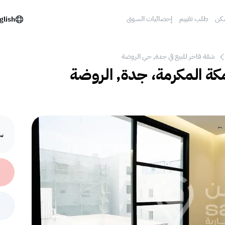
كن
طلب تقييم
إحصائيات السوق
glish
شقة فاخر للبيع في جدة, حي الروضة
مكة المكرمة، جدة, الروضة
سع