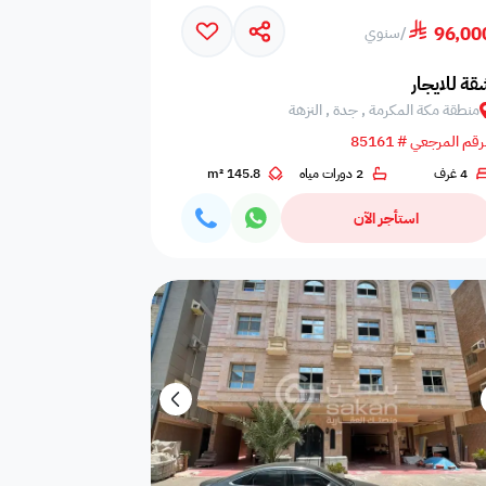
96,00
/
سنوي
 البحر
مسبح عام مشترك
خيمه
قة للايجار
منطقة مكة المكرمة , جدة , النزهة
رقم المرجعي # 85161
4 غرف
2 دورات مياه
145.8 m²
حمام
دش
سلبر
استأجر الآن
طعام
دش
فريزر
طب
الة قهوه
صابون