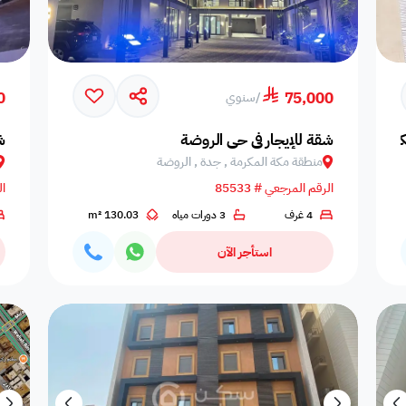
ضمن مشروع
0
75,000
/
سنوي
مة, جدة, أبحر الجنوبية
شقة للإيجار في حي الروضة
ش
منطقة مكة المكرمة , جدة , الروضة
الرقم المرجعي # 85533
ال
4 غرف
3 دورات مياه
130.03 m²
استأجر الآن