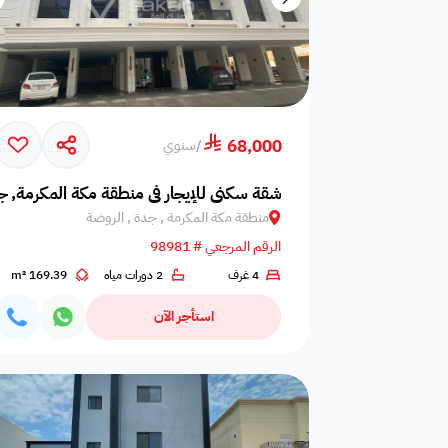
68,000
/
سنوي
شقة سكني للإيجار في منطقة مكة المكرمة, ج
منطقة مكة المكرمة , جدة , الروضة
الرقم المرجعي # 98981
4 غرف
2 دورات مياه
169.39 m²
استأجر الآن