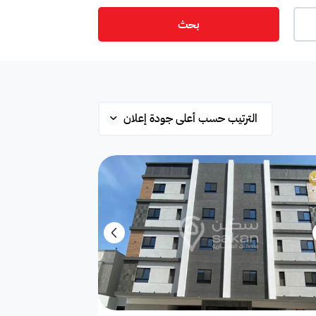
بحث
ت
أمن
ميزانين
س
ستوديو
شقة علوية
قلة
محطة بانزين
غرفة
ة
مفروشة جزئي
غير مفروشة