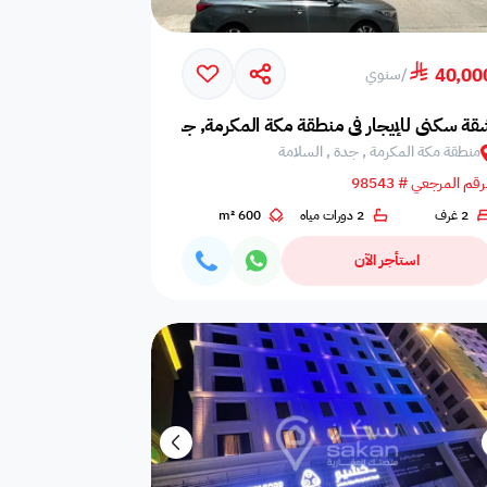
ي بدون
غسالة
غرفة سينما
40,00
/
سنوي
قة سكني للإيجار في منطقة مكة المكرمة, جدة, السلامة
من
غرفة تجهيز عروس
منطقة مكة المكرمة , جدة , السلامة
رقم المرجعي # 98543
2 غرف
2 دورات مياه
600 m²
استأجر الآن
أي غرفة نوم
0
أي حمام
0