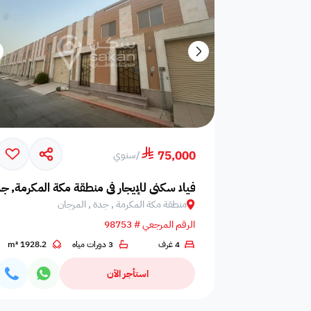
75,000
/
سنوي
فيلا سكني للإيجار في منطقة مكة المكرمة, جد
منطقة مكة المكرمة , جدة , المرجان
الرقم المرجعي # 98753
4 غرف
3 دورات مياه
1928.2 m²
استأجر الآن