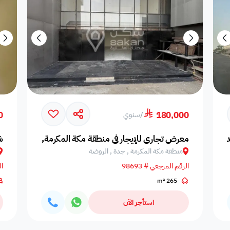
0
180,000
/
سنوي
ة, المرجان
معرض تجاري للإيجار في منطقة مكة المكرمة, جدة, الروضة
ش
منطقة مكة المكرمة , جدة , الروضة
الرقم المرجعي # 98693
ال
265 m²
استأجر الآن