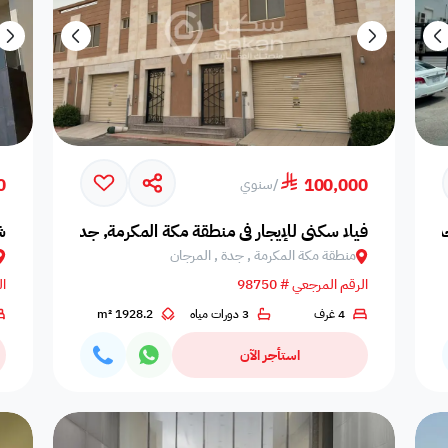
0
100,000
/
سنوي
دة, البساتين
فيلا سكني للإيجار في منطقة مكة المكرمة, جدة, المرجان
ش
منطقة مكة المكرمة , جدة , المرجان
الرقم المرجعي # 98750
ال
4 غرف
3 دورات مياه
1928.2 m²
استأجر الآن