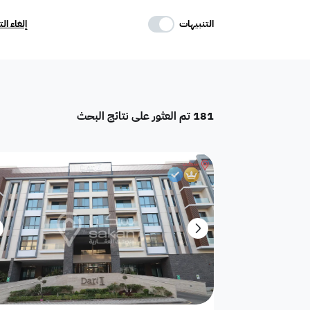
حدد وسائل الراحة
التنبيهات
إلغاء ال
موقف
ماستر
غرفة خادمة
181
تم العثور على نتائج البحث
تكييف مركزي
غرفة سائق
حوش
دور
هدام
أرض سكنية
شقق فندقية
فيلا فاخرة
تاون هاوس