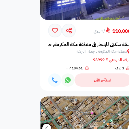
110,00
/
شهري
قة سكني للإيجار في منطقة مكة المكرمة, جدة, النزهة
منطقة مكة المكرمة , جدة , النزهة
رقم المرجعي # 98999
3 غرف
184.61 m²
استأجر الآن