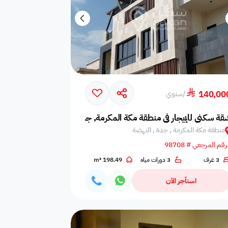
140,00
/
سنوي
قة سكني للإيجار في منطقة مكة المكرمة, جدة, النهضة
منطقة مكة المكرمة , جدة , النهضة
رقم المرجعي # 98708
3 غرف
3 دورات مياه
198.49 m²
استأجر الآن