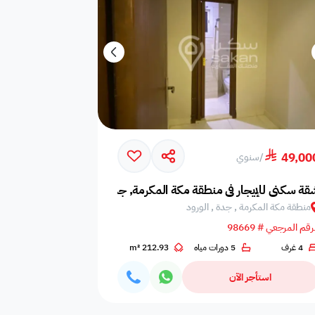
49,00
/
سنوي
قة سكني للإيجار في منطقة مكة المكرمة, جدة, الورود
منطقة مكة المكرمة , جدة , الورود
رقم المرجعي # 98669
4 غرف
5 دورات مياه
212.93 m²
استأجر الآن