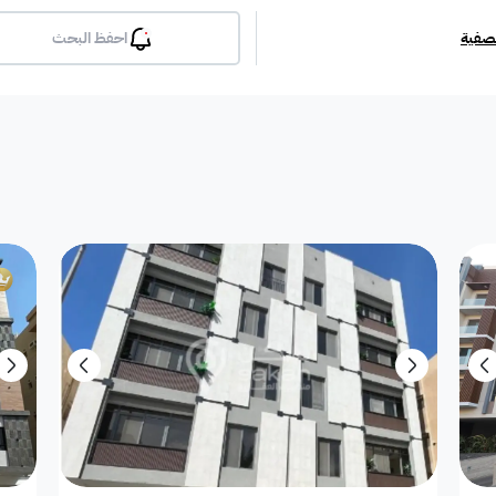
تصفية
احفظ البحث
بلكونة
جيم
مسبح
لوبي
انترن
ملحق
مطبخ راكب
غرفة معيشة
شقة مفروشة
دوبلك
أرض استثمارية
فيلا دور
فيلا شقة
فيلا شقتين
فيلا مست
بيت
فيلا ثنائية
معرض / محل
مبنى تجاري
إستراح