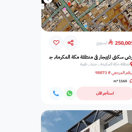
250,00
/
سنوي
رض سكني للإيجار في منطقة مكة المكرمة, جدة, طيبة
منطقة مكة المكرمة , جدة , طيبة
رقم المرجعي # 98873
1160 m²
استأجر الآن