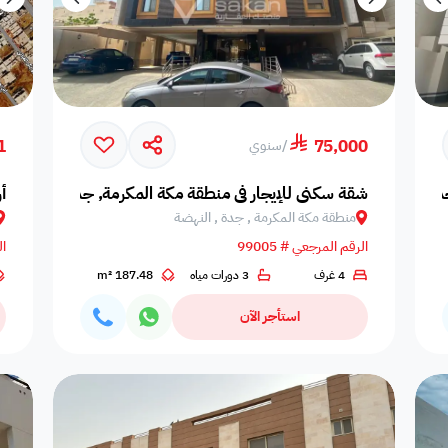
1
75,000
/
سنوي
دة, الروضة
شقة سكني للإيجار في منطقة مكة المكرمة, جدة, النهضة
أ
منطقة مكة المكرمة , جدة , النهضة
الرقم المرجعي # 99005
ال
4 غرف
3 دورات مياه
187.48 m²
استأجر الآن