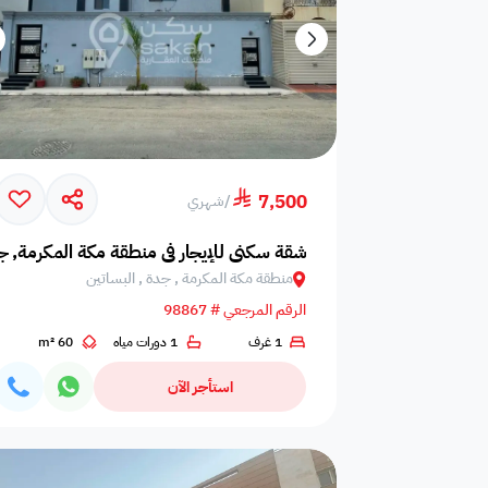
7,500
/
شهري
شقة سكني للإيجار في منطقة مكة المكرمة, ج
منطقة مكة المكرمة , جدة , البساتين
الرقم المرجعي # 98867
1 غرف
1 دورات مياه
60 m²
استأجر الآن