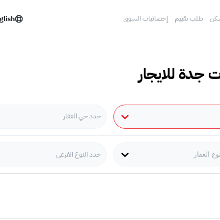
كن
طلب تقييم
إحصائيات السوق
glish
ت جدة للايجار
حدد حي العقار
حدد النوع الفرعي
وع العقار