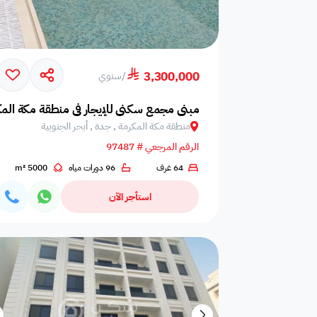
فيديو
مخطط البناء
360 جولة افتراضية
3,300,000
/
سنوي
مبنى مجمع سكني للإيجار في منطقة مكة المكر
منطقة مكة المكرمة , جدة , أبحر الجنوبية
الرقم المرجعي # 97487
64 غرف
96 دورات مياه
5000 m²
استأجر الآن