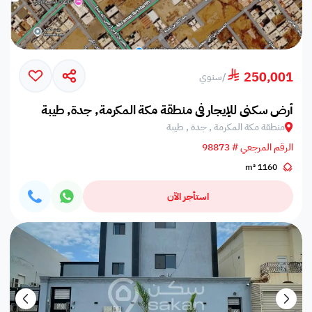
250,001
/
سنوي
أرض سكني للإيجار في منطقة مكة المكرمة, جدة, طيبة
منطقة مكة المكرمة , جدة , طيبة
الرقم المرجعي # 98873
1160 m²
استأجر الآن