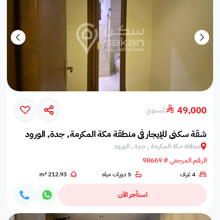
49,000
/
سنوي
شقة سكني للإيجار في منطقة مكة المكرمة, جدة, الورود
منطقة مكة المكرمة , جدة , الورود
الرقم المرجعي # 98669
4 غرف
5 دورات مياه
212.93 m²
استأجر الآن