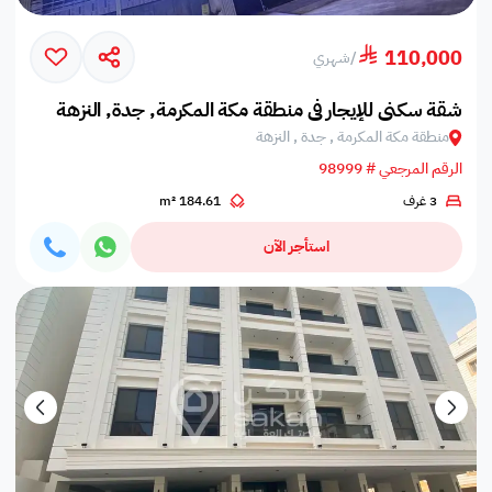
110,000
/
شهري
شقة سكني للإيجار في منطقة مكة المكرمة, جدة, النزهة
منطقة مكة المكرمة , جدة , النزهة
الرقم المرجعي # 98999
3 غرف
184.61 m²
استأجر الآن