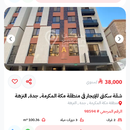
38,000
/
سنوي
شقة سكني للإيجار في منطقة مكة المكرمة, جدة, النزهة
منطقة مكة المكرمة , جدة , النزهة
الرقم المرجعي # 98594
2 غرف
3 دورات مياه
100.36 m²