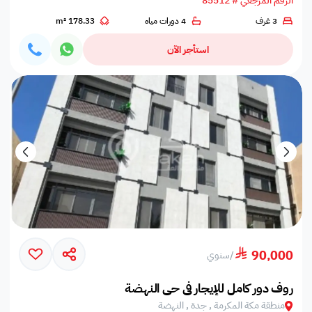
الرقم المرجعي # 85512
3 غرف
4 دورات مياه
178.33 m²
استأجر الآن
90,000
/
سنوي
روف دور كامل للإيجار في حي النهضة
منطقة مكة المكرمة , جدة , النهضة