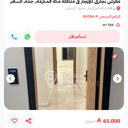
معرض تجاري للإيجار في منطقة مكة المكرمة, جدة, السامر
منطقة مكة المكرمة , جدة , السامر
الرقم المرجعي # 86586
356 m²
استأجر الآن
65,000
/
سنوي