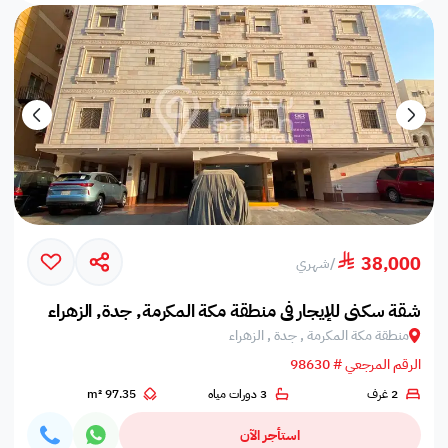
38,000
/
شهري
شقة سكني للإيجار في منطقة مكة المكرمة, جدة, الزهراء
منطقة مكة المكرمة , جدة , الزهراء
الرقم المرجعي # 98630
2 غرف
3 دورات مياه
97.35 m²
استأجر الآن