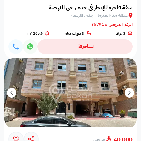
شقة فاخره للإيجار في جدة , حي النهضة
منطقة مكة المكرمة , جدة , النهضة
الرقم المرجعي # 85791
3 غرف
3 دورات مياه
165.6 m²
استأجر الآن
40,000
/
سنوي