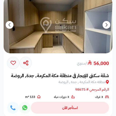
56,000
/
سنوي
شقة سكني للإيجار في منطقة مكة المكرمة, جدة, الروضة
منطقة مكة المكرمة , جدة , الروضة
الرقم المرجعي # 98675
3 غرف
3 دورات مياه
133 m²
استأجر الآن