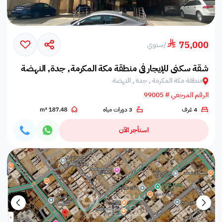
75,000
/
سنوي
شقة سكني للإيجار في منطقة مكة المكرمة, جدة, النهضة
منطقة مكة المكرمة , جدة , النهضة
الرقم المرجعي # 99005
4 غرف
3 دورات مياه
187.48 m²
استأجر الآن