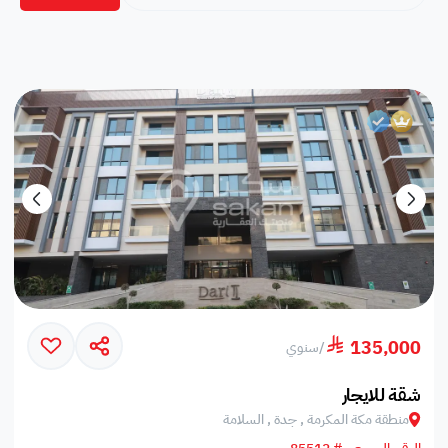
135,000
/
سنوي
شقة للايجار
منطقة مكة المكرمة , جدة , السلامة