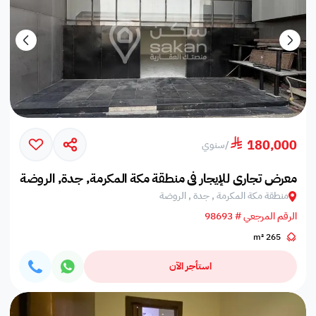
180,000
/
سنوي
معرض تجاري للإيجار في منطقة مكة المكرمة, جدة, الروضة
منطقة مكة المكرمة , جدة , الروضة
الرقم المرجعي # 98693
265 m²
استأجر الآن