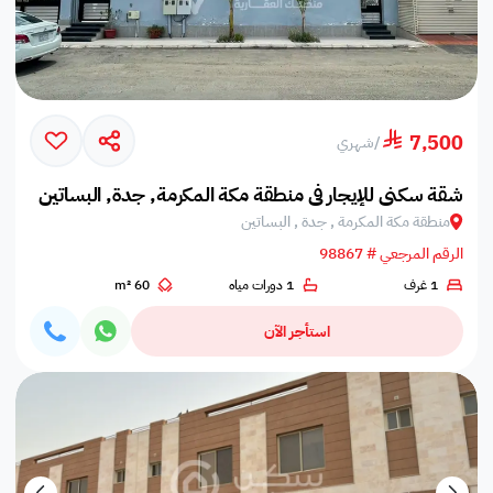
7,500
/
شهري
شقة سكني للإيجار في منطقة مكة المكرمة, جدة, البساتين
منطقة مكة المكرمة , جدة , البساتين
الرقم المرجعي # 98867
1 غرف
1 دورات مياه
60 m²
استأجر الآن