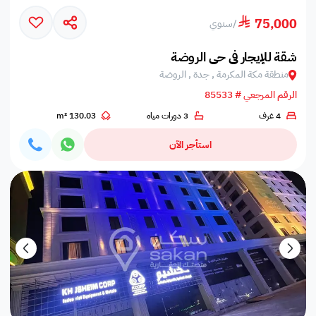
75,000
/
سنوي
شقة للإيجار في حي الروضة
منطقة مكة المكرمة , جدة , الروضة
الرقم المرجعي # 85533
4 غرف
3 دورات مياه
130.03 m²
استأجر الآن