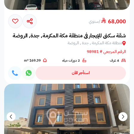
68,000
/
سنوي
شقة سكني للإيجار في منطقة مكة المكرمة, جدة, الروضة
منطقة مكة المكرمة , جدة , الروضة
الرقم المرجعي # 98981
4 غرف
2 دورات مياه
169.39 m²
استأجر الآن