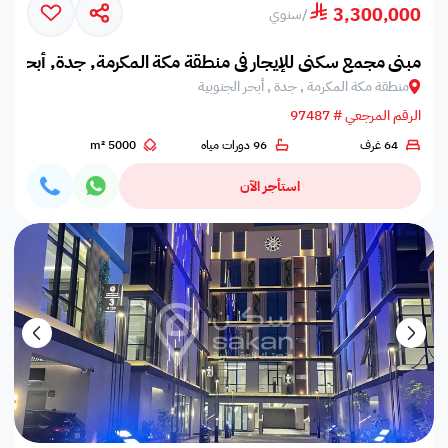
3,300,000
/
سنوي
مبنى مجمع سكني للإيجار في منطقة مكة المكرمة, جدة, أبحر الج
منطقة مكة المكرمة , جدة , أبحر الجنوبية
الرقم المرجعي # 97487
64 غرف
96 دورات مياه
5000 m²
استأجر الآن