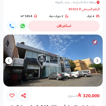
منطقة مكة المكرمة , جدة , النزهة
الرقم المرجعي # 85161
4 غرف
2 دورات مياه
145.8 m²
استأجر الآن
320,000
/
سنوي