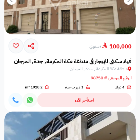
100,000
/
سنوي
فيلا سكني للإيجار في منطقة مكة المكرمة, جدة, المرجان
منطقة مكة المكرمة , جدة , المرجان
الرقم المرجعي # 98750
4 غرف
3 دورات مياه
1928.2 m²
استأجر الآن