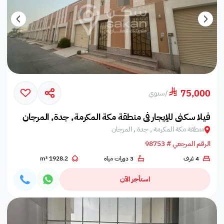
75,000
/
سنوي
فيلا سكني للإيجار في منطقة مكة المكرمة, جدة, المرجان
منطقة مكة المكرمة , جدة , المرجان
الرقم المرجعي # 98753
4 غرف
3 دورات مياه
1928.2 m²
استأجر الآن