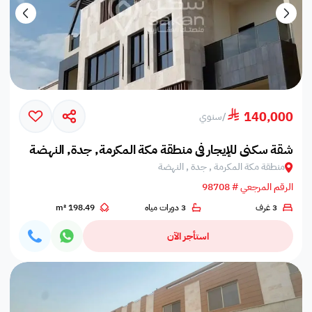
140,000
/
سنوي
شقة سكني للإيجار في منطقة مكة المكرمة, جدة, النهضة
منطقة مكة المكرمة , جدة , النهضة
الرقم المرجعي # 98708
3 غرف
3 دورات مياه
198.49 m²
استأجر الآن