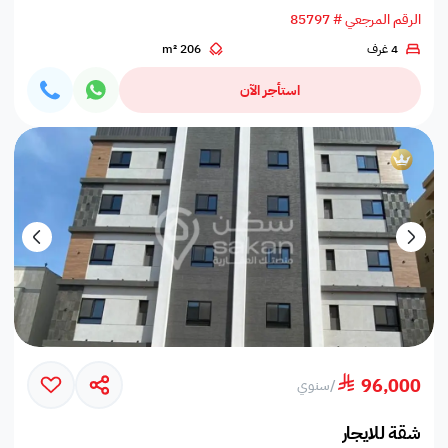
الرقم المرجعي # 85797
4 غرف
206 m²
استأجر الآن
96,000
/
سنوي
شقة للايجار