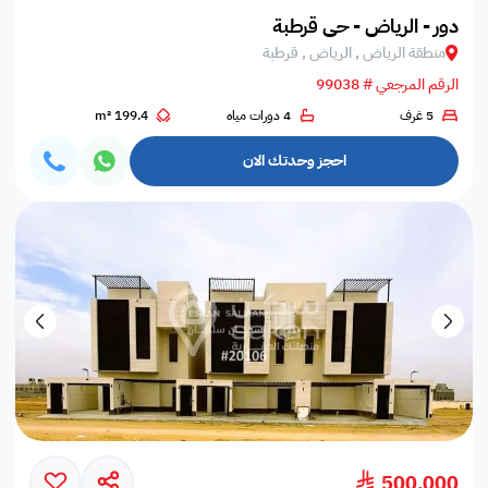
دور - الرياض - حي قرطبة
منطقة الرياض , الرياض , قرطبة
الرقم المرجعي # 99038
5 غرف
4 دورات مياه
199.4 m²
احجز وحدتك الان
500,000