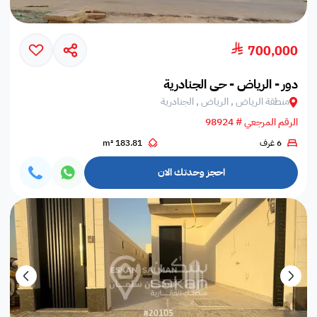
700,000
دور - الرياض - حي الجنادرية
منطقة الرياض , الرياض , الجنادرية
الرقم المرجعي # 98924
6 غرف
183.81 m²
احجز وحدتك الان