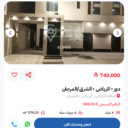
740,000
دور - الرياض - الشرق/المرجان
منطقة الرياض , الرياض , المرجان
الرقم المرجعي # 98828
5 غرف
4 دورات مياه
170.15 m²
احجز وحدتك الان