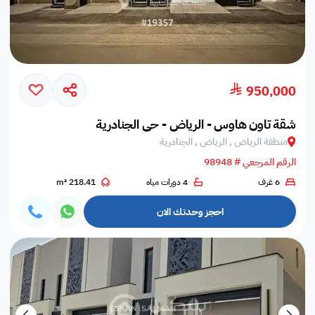
950,000
شقة تاون هاوس - الرياض - حي الجنادرية
منطقة الرياض , الرياض , الجنادرية
الرقم المرجعي # 98948
6 غرف
4 دورات مياه
218.41 m²
احجز وحدتك الان