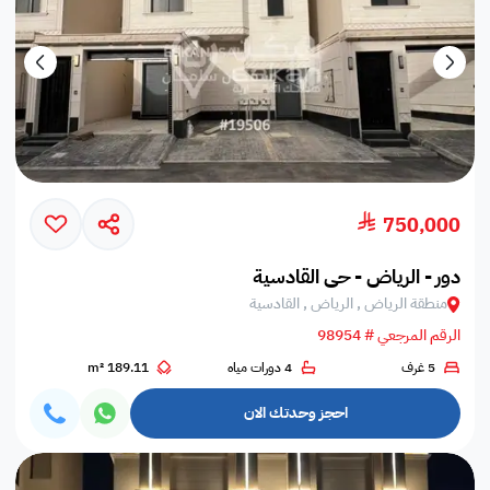
750,000
دور - الرياض - حي القادسية
منطقة الرياض , الرياض , القادسية
الرقم المرجعي # 98954
5 غرف
4 دورات مياه
189.11 m²
احجز وحدتك الان