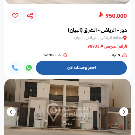
950,000
دور - الرياض - الشرق (البيان)
منطقة الرياض , الرياض , البيان
الرقم المرجعي # 98933
5 غرف
188.56 m²
احجز وحدتك الان