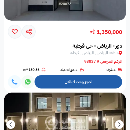
1,350,000
دور - الرياض - حي قرطبة
منطقة الرياض , الرياض , قرطبة
الرقم المرجعي # 98837
4 غرف
3 دورات مياه
150.86 m²
احجز وحدتك الان