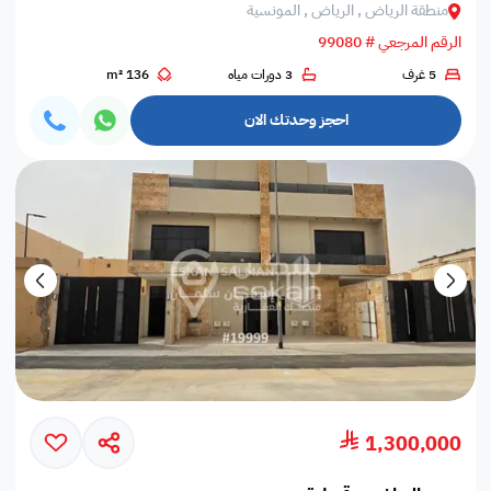
منطقة الرياض , الرياض , المونسية
الرقم المرجعي # 99080
5 غرف
3 دورات مياه
136 m²
احجز وحدتك الان
1,300,000