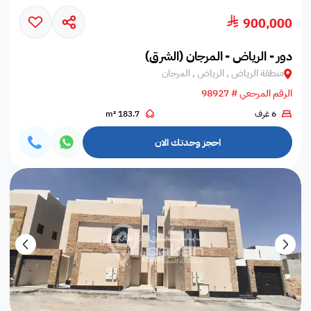
900,000
دور - الرياض - المرجان (الشرق)
منطقة الرياض , الرياض , المرجان
الرقم المرجعي # 98927
6 غرف
183.7 m²
احجز وحدتك الان