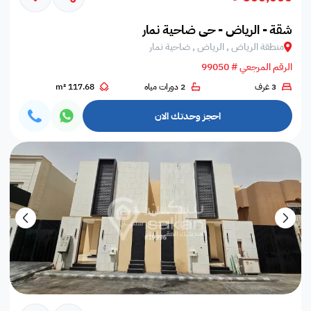
شقة - الرياض - حي ضاحية نمار
منطقة الرياض , الرياض , ضاحية نمار
الرقم المرجعي # 99050
3 غرف
2 دورات مياه
117.68 m²
احجز وحدتك الان