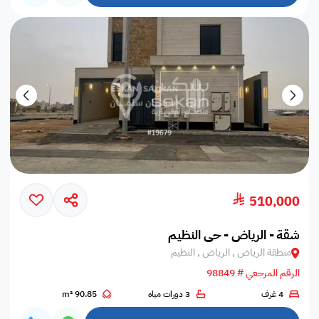
510,000
شقة - الرياض - حي النظيم
منطقة الرياض , الرياض , النظيم
الرقم المرجعي # 98849
4 غرف
3 دورات مياه
90.85 m²