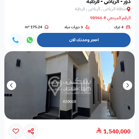
دور - الرياض - قرطبة
منطقة الرياض , الرياض , قرطبة
الرقم المرجعي # 98966
4 غرف
3 دورات مياه
175.24 m²
احجز وحدتك الان
1,540,000