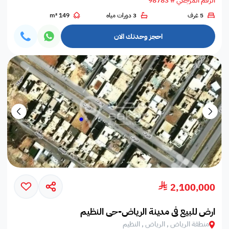
الرقم المرجعي # 98783
5 غرف
3 دورات مياه
149 m²
احجز وحدتك الان
2,100,000
ارض للبيع في مدينة الرياض-حي النظيم
منطقة الرياض , الرياض , النظيم