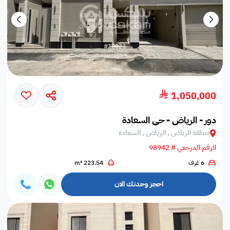
1,050,000
دور - الرياض - حي السعادة
منطقة الرياض , الرياض , السعادة
الرقم المرجعي # 98942
6 غرف
223.54 m²
احجز وحدتك الان