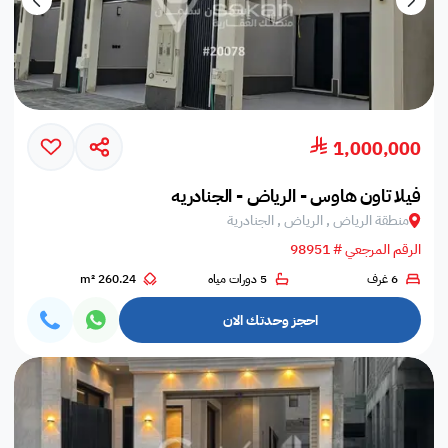
1,000,000
فيلا تاون هاوس - الرياض - الجنادريه
منطقة الرياض , الرياض , الجنادرية
الرقم المرجعي # 98951
6 غرف
5 دورات مياه
260.24 m²
احجز وحدتك الان