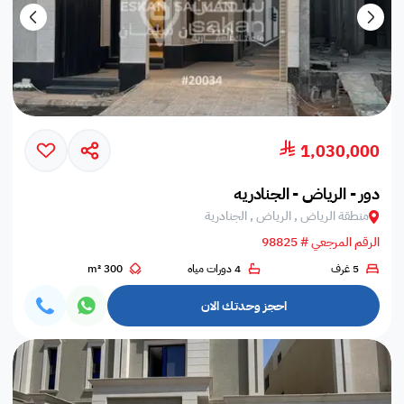
1,030,000
دور - الرياض - الجنادريه
منطقة الرياض , الرياض , الجنادرية
الرقم المرجعي # 98825
5 غرف
4 دورات مياه
300 m²
احجز وحدتك الان