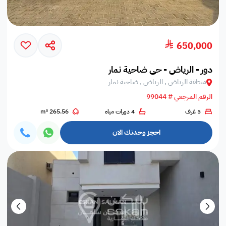
650,000
دور - الرياض - حي ضاحية نمار
منطقة الرياض , الرياض , ضاحية نمار
الرقم المرجعي # 99044
5 غرف
4 دورات مياه
265.56 m²
احجز وحدتك الان