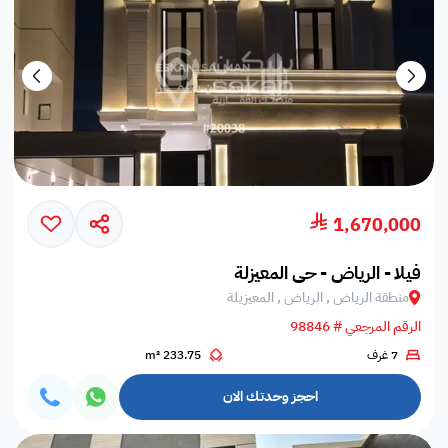
1,670,000
فيلا - الرياض - حي المعيزلة
منطقة الرياض , الرياض , المعيزيلة
الرقم المرجعي # 98846
7 غرف
233.75 m²
احجز وحدتك الان