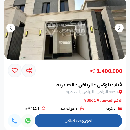
1,400,000
فيلا دبلوكس - الرياض - الجنادرية
منطقة الرياض , الرياض , الجنادرية
الرقم المرجعي # 98861
8 غرف
5 دورات مياه
412.5 m²
احجز وحدتك الان