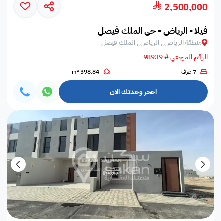
2,500,000
فيلا - الرياض - حي الملك فيصل
منطقة الرياض , الرياض , الملك فيصل
الرقم المرجعي # 98939
7 غرف
398.84 m²
احجز وحدتك الان