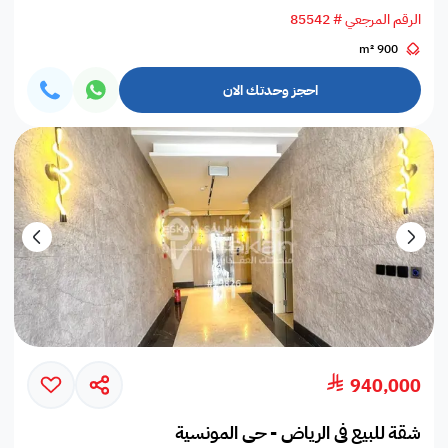
الرقم المرجعي # 85542
900 m²
احجز وحدتك الان
940,000
شقة للبيع في الرياض - حي المونسية