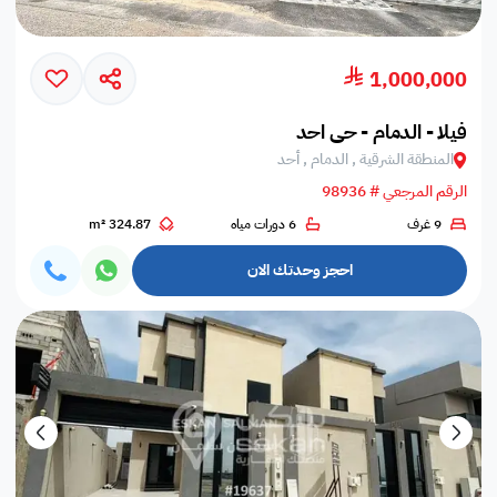
1,000,000
فيلا - الدمام - حي احد
المنطقة الشرقية , الدمام , أحد
الرقم المرجعي # 98936
9 غرف
6 دورات مياه
324.87 m²
احجز وحدتك الان