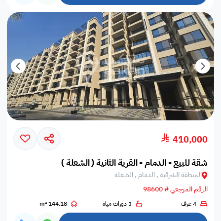
410,000
شقة للبيع - الدمام - القرية الثانية ( الشعلة )
المنطقة الشرقية , الدمام , الشعلة
الرقم المرجعي # 98600
4 غرف
3 دورات مياه
144.18 m²