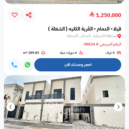
1,250,000
فيلا - الدمام - القرية الثانيه ( الشعلة )
المنطقة الشرقية , الدمام , الشعلة
الرقم المرجعي # 98834
9 غرف
6 دورات مياه
289.83 m²
احجز وحدتك الان