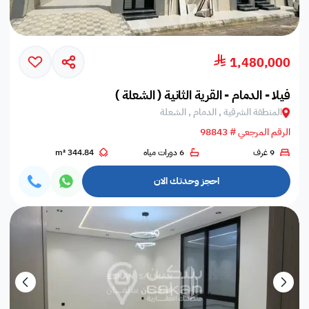
1,480,000
فيلا - الدمام - القرية الثانية ( الشعلة )
المنطقة الشرقية , الدمام , الشعلة
الرقم المرجعي # 98843
9 غرف
6 دورات مياه
344.84 m²
احجز وحدتك الان