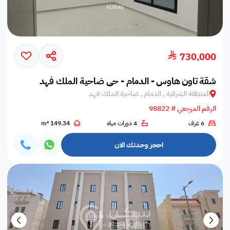
730,000
شقة تاون هاوس - الدمام - حي ضاحية الملك فهد
المنطقة الشرقية , الدمام , ضاحية الملك فهد
الرقم المرجعي # 98822
6 غرف
4 دورات مياه
149.34 m²
احجز وحدتك الان