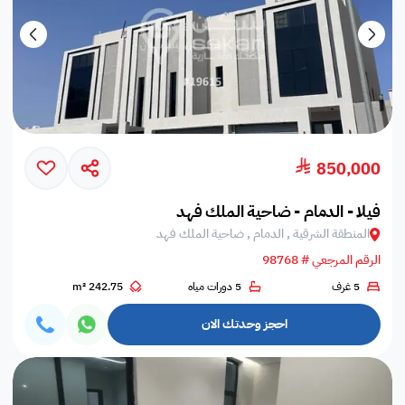
850,000
فيلا - الدمام - ضاحية الملك فهد
المنطقة الشرقية , الدمام , ضاحية الملك فهد
الرقم المرجعي # 98768
5 غرف
5 دورات مياه
242.75 m²
احجز وحدتك الان