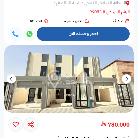
المنطقة الشرقية , الدمام , ضاحية الملك فهد
الرقم المرجعي # 99053
9 غرف
6 دورات مياه
250 m²
احجز وحدتك الان
780,000