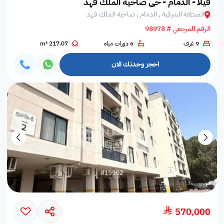
فيلا - الدمام - حي ضاحية الملك فهد
المنطقة الشرقية , الدمام , ضاحية الملك فهد
الرقم المرجعي # 98978
9 غرف
6 دورات مياه
217.07 m²
احجز وحدتك الان
570,000