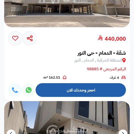
440,000
شقة - الدمام - حي النور
المنطقة الشرقية , الدمام , النور
الرقم المرجعي # 98885
4 غرف
162.51 m²
احجز وحدتك الان