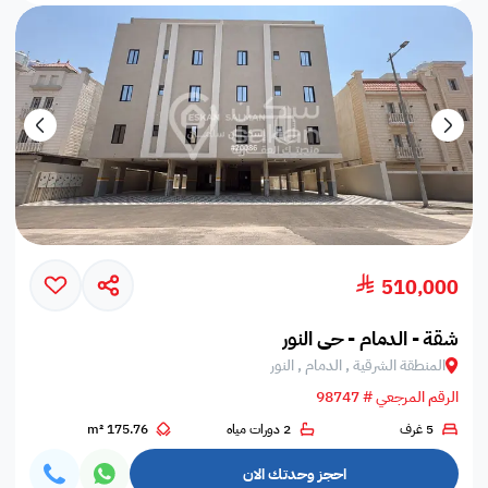
510,000
شقة - الدمام - حي النور
المنطقة الشرقية , الدمام , النور
الرقم المرجعي # 98747
5 غرف
2 دورات مياه
175.76 m²
احجز وحدتك الان