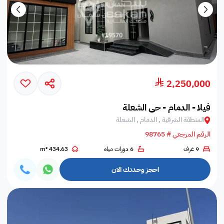
2,250,000
فيلا - الدمام - حي الشعلة
المنطقة الشرقية , الدمام , الشعلة
الرقم المرجعي # 98765
9 غرف
6 دورات مياه
434.63 m²
احجز وحدتك الان