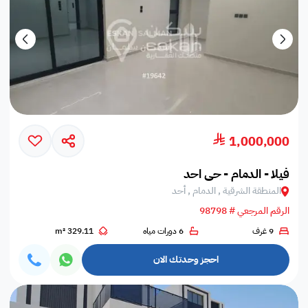
1,000,000
فيلا - الدمام - حي احد
المنطقة الشرقية , الدمام , أحد
الرقم المرجعي # 98798
9 غرف
6 دورات مياه
329.11 m²
احجز وحدتك الان