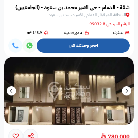
شقة - الدمام - حي الامير محمد بن سعود - (الجامعيين)
المنطقة الشرقية , الدمام , الأمير محمد بن سعود
الرقم المرجعي # 99032
4 غرف
4 دورات مياه
143.9 m²
احجز وحدتك الان
780,000