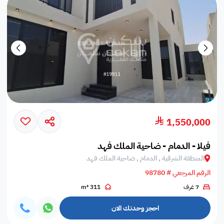
1,550,000
فيلا - الدمام - ضاحية الملك فهد
المنطقة الشرقية , الدمام , ضاحية الملك فهد
الرقم المرجعي # 98780
7 غرف
311 m²
احجز وحدتك الان