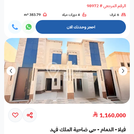
الرقم المرجعي # 98972
6 غرف
4 دورات مياه
383.79 m²
احجز وحدتك الان
1,160,000
فيلا - الدمام - حي ضاحية الملك فهد