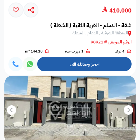
410,000
شقة - الدمام - القرية الثانية ( الشعلة )
المنطقة الشرقية , الدمام , الشعلة
الرقم المرجعي # 98921
4 غرف
3 دورات مياه
144.18 m²
احجز وحدتك الان