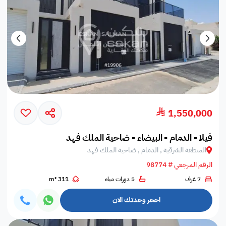
1,550,000
فيلا - الدمام - البيضاء - ضاحية الملك فهد
المنطقة الشرقية , الدمام , ضاحية الملك فهد
الرقم المرجعي # 98774
7 غرف
5 دورات مياه
311 m²
احجز وحدتك الان