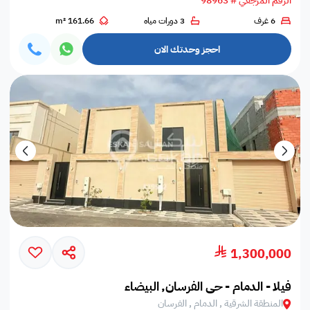
الرقم المرجعي # 98963
6 غرف
3 دورات مياه
161.66 m²
احجز وحدتك الان
1,300,000
فيلا - الدمام - حي الفرسان, البيضاء
المنطقة الشرقية , الدمام , الفرسان