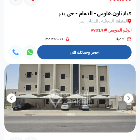
فيلا تاون هاوس - الدمام - حي بدر
المنطقة الشرقية , الدمام , بدر
الرقم المرجعي # 99014
5 غرف
236.83 m²
احجز وحدتك الان