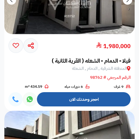
1,980,000
فيلا - الدمام - الشعله ( القرية الثانية )
المنطقة الشرقية , الدمام , الشعلة
الرقم المرجعي # 98762
9 غرف
6 دورات مياه
434.59 m²
احجز وحدتك الان