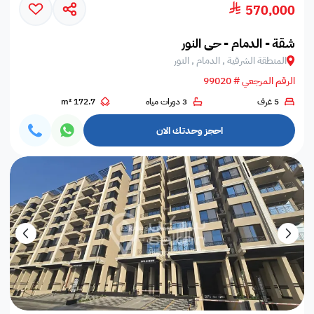
570,000
شقة - الدمام - حي النور
المنطقة الشرقية , الدمام , النور
الرقم المرجعي # 99020
5 غرف
3 دورات مياه
172.7 m²
احجز وحدتك الان