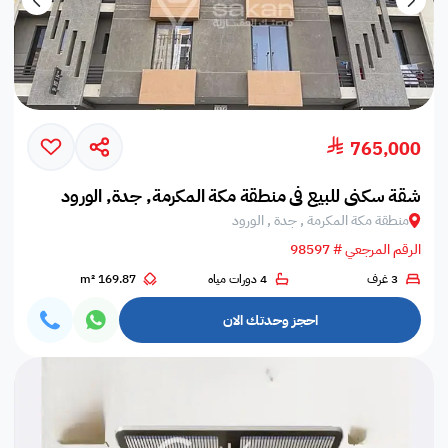
765,000
شقة سكني للبيع في منطقة مكة المكرمة, جدة, الورود
منطقة مكة المكرمة , جدة , الورود
الرقم المرجعي # 98597
3 غرف
4 دورات مياه
169.87 m²
احجز وحدتك الان