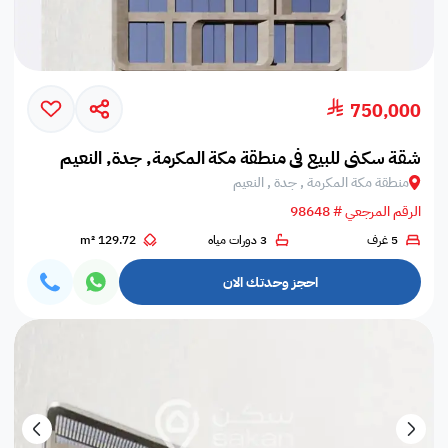
750,000
شقة سكني للبيع في منطقة مكة المكرمة, جدة, النعيم
منطقة مكة المكرمة , جدة , النعيم
الرقم المرجعي # 98648
5 غرف
3 دورات مياه
129.72 m²
احجز وحدتك الان