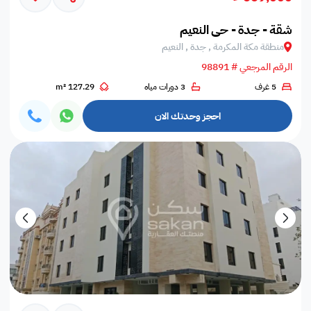
شقة - جدة - حي النعيم
منطقة مكة المكرمة , جدة , النعيم
الرقم المرجعي # 98891
5 غرف
3 دورات مياه
127.29 m²
احجز وحدتك الان