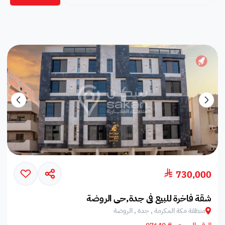
730,000
شقة فاخرة للبيع في جدة,حي الروضة
منطقة مكة المكرمة , جدة , الروضة