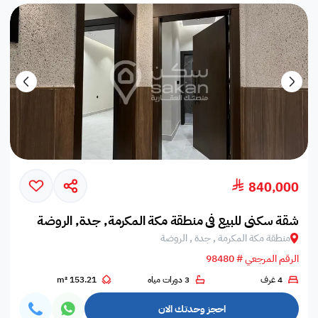
840,000
شقة سكني للبيع في منطقة مكة المكرمة, جدة, الروضة
منطقة مكة المكرمة , جدة , الروضة
الرقم المرجعي # 98480
4 غرف
3 دورات مياه
153.21 m²
احجز وحدتك الان