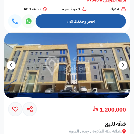
الرقم المرجعي # 97640
4 غرف
3 دورات مياه
124.53 m²
احجز وحدتك الان
1,200,000
شقة للبيع
منطقة مكة المكرمة , جدة , المروة