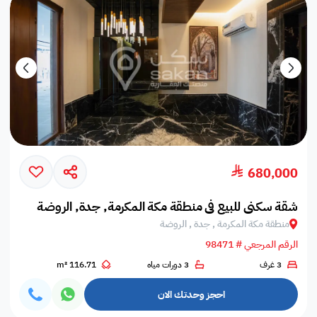
680,000
شقة سكني للبيع في منطقة مكة المكرمة, جدة, الروضة
منطقة مكة المكرمة , جدة , الروضة
الرقم المرجعي # 98471
3 غرف
3 دورات مياه
116.71 m²
احجز وحدتك الان