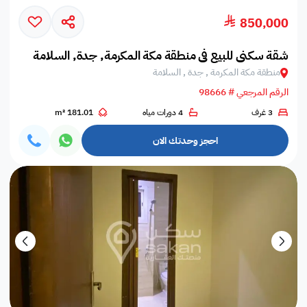
850,000
شقة سكني للبيع في منطقة مكة المكرمة, جدة, السلامة
منطقة مكة المكرمة , جدة , السلامة
الرقم المرجعي # 98666
3 غرف
4 دورات مياه
181.01 m²
احجز وحدتك الان