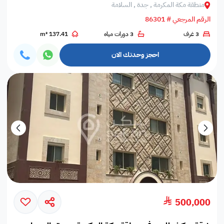
منطقة مكة المكرمة , جدة , السلامة
الرقم المرجعي # 86301
3 غرف
3 دورات مياه
137.41 m²
احجز وحدتك الان
500,000