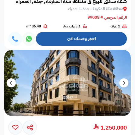
شقة سكني للبيع في منطقة مكة المكرمة, جدة, الحمراء
منطقة مكة المكرمة , جدة , الحمراء
الرقم المرجعي # 99008
2 غرف
2 دورات مياه
86.48 m²
احجز وحدتك الان
1,250,000