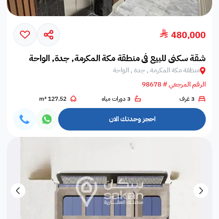
480,000
شقة سكني للبيع في منطقة مكة المكرمة, جدة, الواحة
منطقة مكة المكرمة , جدة , الواحة
الرقم المرجعي # 98678
3 غرف
3 دورات مياه
127.52 m²
احجز وحدتك الان