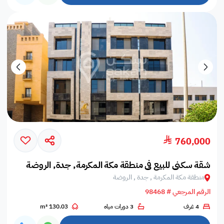
760,000
شقة سكني للبيع في منطقة مكة المكرمة, جدة, الروضة
منطقة مكة المكرمة , جدة , الروضة
الرقم المرجعي # 98468
4 غرف
3 دورات مياه
130.03 m²