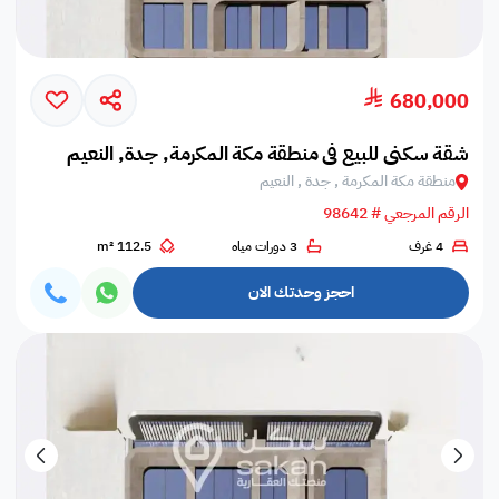
680,000
شقة سكني للبيع في منطقة مكة المكرمة, جدة, النعيم
منطقة مكة المكرمة , جدة , النعيم
الرقم المرجعي # 98642
4 غرف
3 دورات مياه
112.5 m²
احجز وحدتك الان