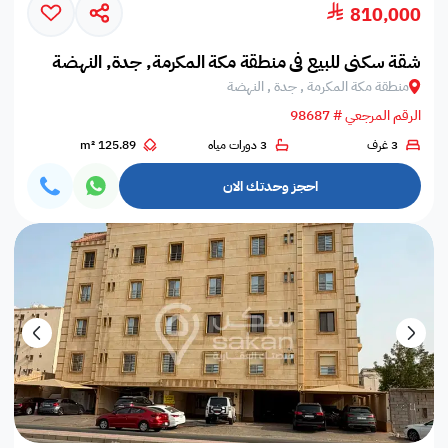
810,000
شقة سكني للبيع في منطقة مكة المكرمة, جدة, النهضة
منطقة مكة المكرمة , جدة , النهضة
الرقم المرجعي # 98687
3 غرف
3 دورات مياه
125.89 m²
احجز وحدتك الان