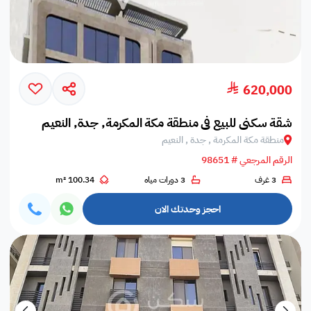
620,000
شقة سكني للبيع في منطقة مكة المكرمة, جدة, النعيم
منطقة مكة المكرمة , جدة , النعيم
الرقم المرجعي # 98651
3 غرف
3 دورات مياه
100.34 m²
احجز وحدتك الان