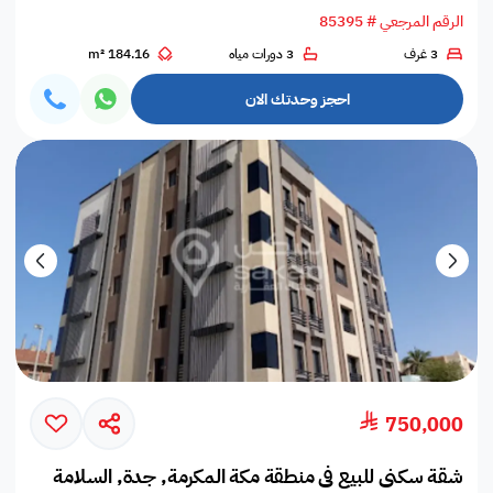
الرقم المرجعي # 85395
3 غرف
3 دورات مياه
184.16 m²
احجز وحدتك الان
750,000
شقة سكني للبيع في منطقة مكة المكرمة, جدة, السلامة