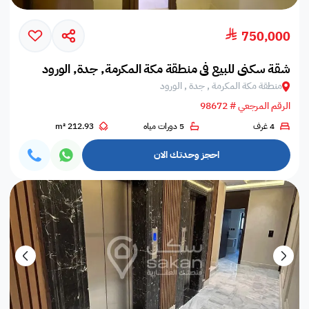
750,000
شقة سكني للبيع في منطقة مكة المكرمة, جدة, الورود
منطقة مكة المكرمة , جدة , الورود
الرقم المرجعي # 98672
4 غرف
5 دورات مياه
212.93 m²
احجز وحدتك الان