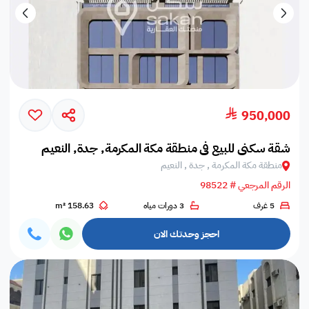
950,000
شقة سكني للبيع في منطقة مكة المكرمة, جدة, النعيم
منطقة مكة المكرمة , جدة , النعيم
الرقم المرجعي # 98522
5 غرف
3 دورات مياه
158.63 m²
احجز وحدتك الان