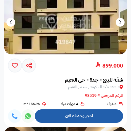
899,000
شقة للبيع - جدة - حي النعيم
منطقة مكة المكرمة , جدة , النعيم
الرقم المرجعي # 98519
6 غرف
4 دورات مياه
156.96 m²
احجز وحدتك الان