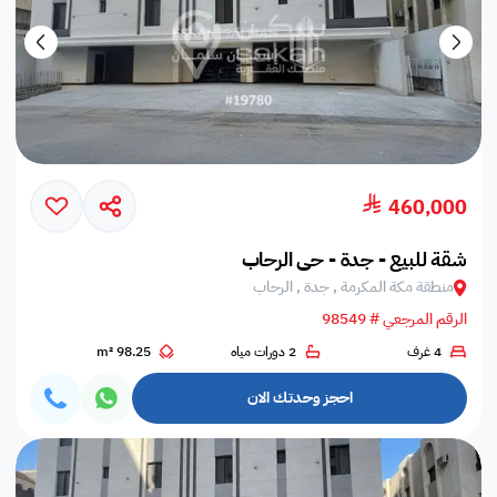
460,000
شقة للبيع - جدة - حي الرحاب
منطقة مكة المكرمة , جدة , الرحاب
الرقم المرجعي # 98549
4 غرف
2 دورات مياه
98.25 m²
احجز وحدتك الان