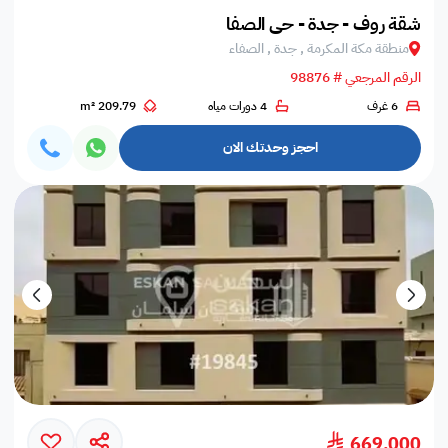
شقة روف - جدة - حي الصفا
منطقة مكة المكرمة , جدة , الصفاء
الرقم المرجعي # 98876
6 غرف
4 دورات مياه
209.79 m²
احجز وحدتك الان
669,000