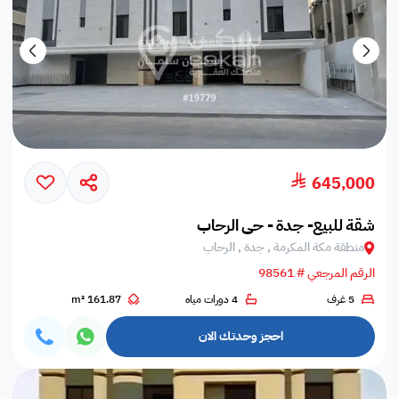
645,000
شقة للبيع- جدة - حي الرحاب
منطقة مكة المكرمة , جدة , الرحاب
الرقم المرجعي # 98561
5 غرف
4 دورات مياه
161.87 m²
احجز وحدتك الان