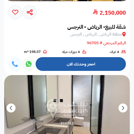
2,150,000
شقة للبيع- الرياض - النرجس
منطقة الرياض , الرياض , النرجس
الرقم المرجعي # 96705
4 غرف
4 دورات مياه
198.57 m²
احجز وحدتك الان