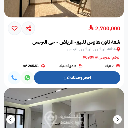
2,700,000
شقة تاون هاوس للبيع- الرياض - حي النرجس
منطقة الرياض , الرياض , النرجس
الرقم المرجعي # 90909
7 غرف
5 دورات مياه
265.81 m²
احجز وحدتك الان