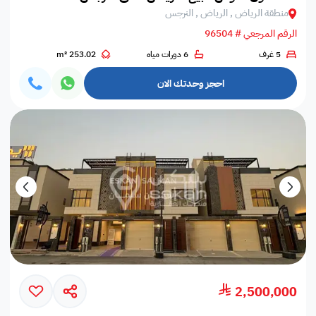
منطقة الرياض , الرياض , النرجس
الرقم المرجعي # 96504
5 غرف
6 دورات مياه
253.02 m²
احجز وحدتك الان
2,500,000