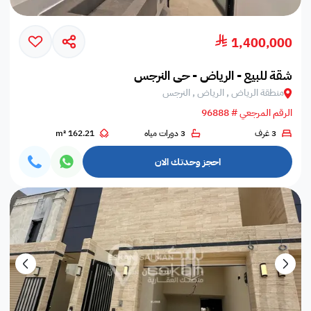
1,400,000
شقة للبيع - الرياض - حي النرجس
منطقة الرياض , الرياض , النرجس
الرقم المرجعي # 96888
3 غرف
3 دورات مياه
162.21 m²
احجز وحدتك الان