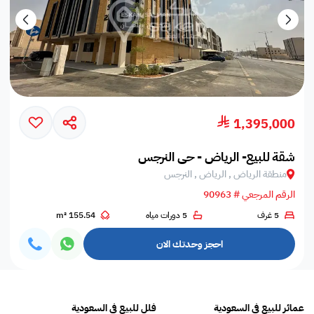
1,395,000
شقة للبيع- الرياض - حي النرجس
منطقة الرياض , الرياض , النرجس
الرقم المرجعي # 90963
5 غرف
5 دورات مياه
155.54 m²
احجز وحدتك الان
عمائر للبيع في السعودية
فلل للبيع في السعودية
عقا