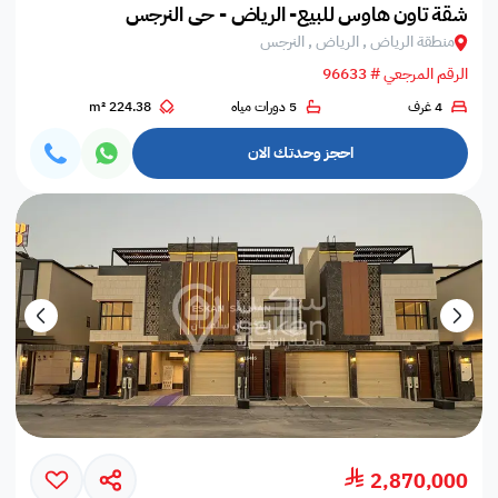
شقة تاون هاوس للبيع- الرياض - حي النرجس
منطقة الرياض , الرياض , النرجس
الرقم المرجعي # 96633
4 غرف
5 دورات مياه
224.38 m²
احجز وحدتك الان
2,870,000