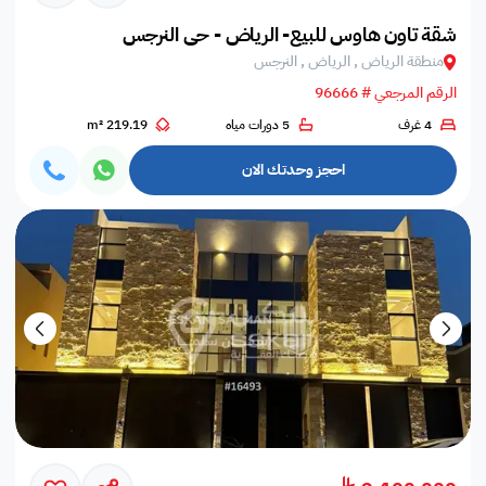
شقة تاون هاوس للبيع- الرياض - حي النرجس
منطقة الرياض , الرياض , النرجس
الرقم المرجعي # 96666
4 غرف
5 دورات مياه
219.19 m²
احجز وحدتك الان