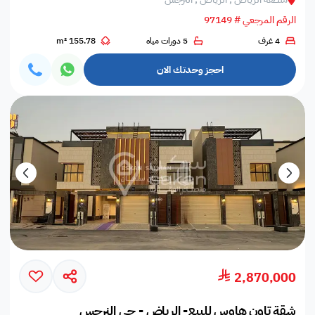
الرقم المرجعي # 97149
4 غرف
5 دورات مياه
155.78 m²
احجز وحدتك الان
2,870,000
شقة تاون هاوس للبيع- الرياض - حي النرجس