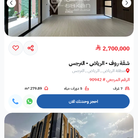
2,700,000
شقة روف - الرياض - النرجس
منطقة الرياض , الرياض , النرجس
الرقم المرجعي # 90942
7 غرف
5 دورات مياه
279.89 m²
احجز وحدتك الان