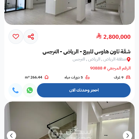
2,800,000
شقة تاون هاوس للبيع - الرياض - النرجس
منطقة الرياض , الرياض , النرجس
الرقم المرجعي # 90888
9 غرف
5 دورات مياه
266.44 m²
احجز وحدتك الان