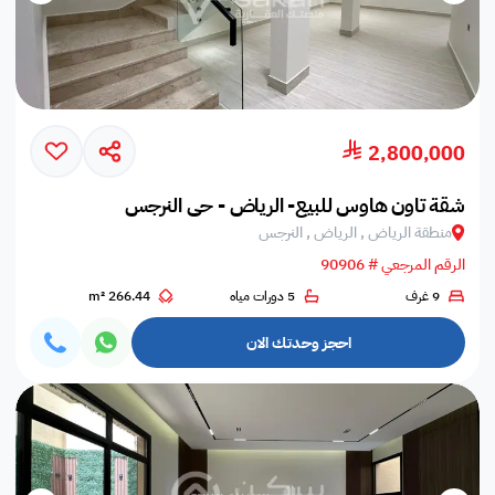
2,800,000
شقة تاون هاوس للبيع- الرياض - حي النرجس
منطقة الرياض , الرياض , النرجس
الرقم المرجعي # 90906
9 غرف
5 دورات مياه
266.44 m²
احجز وحدتك الان