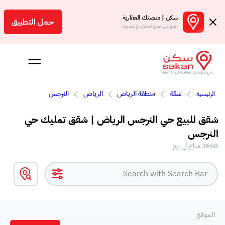
سكن | منصتك العقارية
حمل التطبيق
اطلع على جميع العقارات في تطبيقنا
شقة
منطقة الرياض
الرياض
النرجس
الرئيسية
Engl
شقق للبيع حي النرجس الرياض | شقق تمليك حي
سعودية
النرجس
3658 متاح ل بيع
الموقع