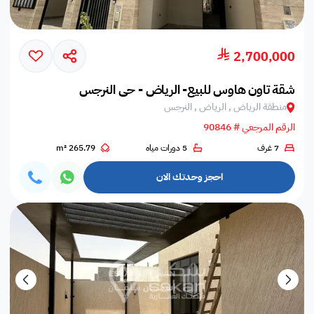
2,700,000
شقة تاون هاوس للبيع- الرياض - حي النرجس
منطقة الرياض , الرياض , النرجس
الرقم المرجعي # 90846
7 غرف
5 دورات مياه
265.79 m²
احجز وحدتك الان