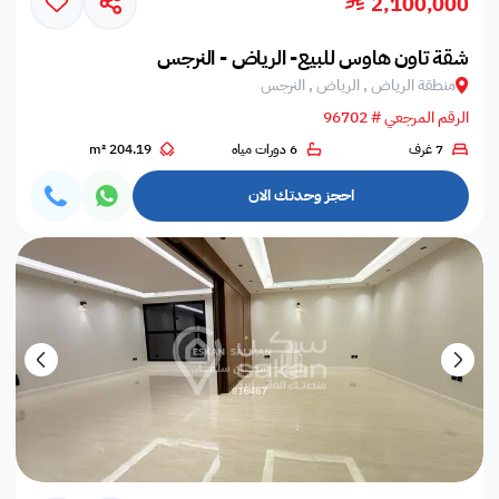
2,100,000
شقة تاون هاوس للبيع- الرياض - النرجس
منطقة الرياض , الرياض , النرجس
الرقم المرجعي # 96702
7 غرف
6 دورات مياه
204.19 m²
احجز وحدتك الان