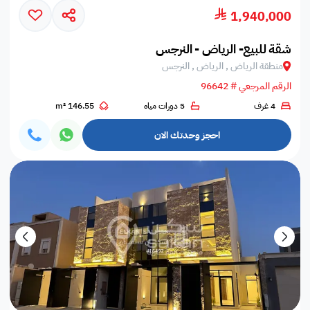
1,940,000
شقة للبيع- الرياض - النرجس
منطقة الرياض , الرياض , النرجس
الرقم المرجعي # 96642
4 غرف
5 دورات مياه
146.55 m²
احجز وحدتك الان