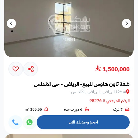
1,500,000
شقة تاون هاوس للبيع- الرياض - حي الاندلس
منطقة الرياض , الرياض , الأندلس
الرقم المرجعي # 98276
7 غرف
6 دورات مياه
185.55 m²
احجز وحدتك الان