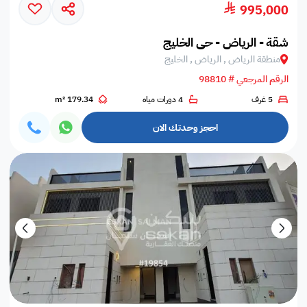
995,000
شقة - الرياض - حي الخليج
منطقة الرياض , الرياض , الخليج
الرقم المرجعي # 98810
5 غرف
4 دورات مياه
179.34 m²
احجز وحدتك الان