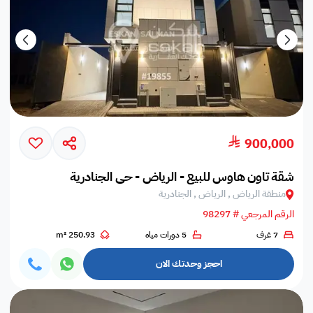
900,000
شقة تاون هاوس للبيع - الرياض - حي الجنادرية
منطقة الرياض , الرياض , الجنادرية
الرقم المرجعي # 98297
7 غرف
5 دورات مياه
250.93 m²
احجز وحدتك الان