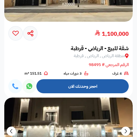
1,100,000
شقة للبيع - الرياض - قرطبة
منطقة الرياض , الرياض , قرطبة
الرقم المرجعي # 98495
4 غرف
3 دورات مياه
151.51 m²
احجز وحدتك الان