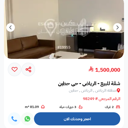
1,500,000
شقة للبيع - الرياض - حي حطين
منطقة الرياض , الرياض , حطين
الرقم المرجعي # 98249
2 غرف
3 دورات مياه
81.09 m²
احجز وحدتك الان