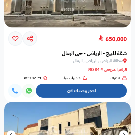
650,000
شقة للبيع - الرياض - حي الرمال
منطقة الرياض , الرياض , الرمال
الرقم المرجعي # 98384
4 غرف
3 دورات مياه
102.79 m²
احجز وحدتك الان