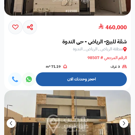
460,000
شقة للبيع- الرياض - حي الندوة
منطقة الرياض , الرياض , الندوة
الرقم المرجعي # 98507
3 غرف
71.19 m²
احجز وحدتك الان