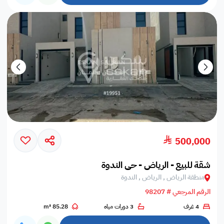
500,000
شقة للبيع - الرياض - حي الندوة
منطقة الرياض , الرياض , الندوة
الرقم المرجعي # 98207
4 غرف
3 دورات مياه
85.28 m²