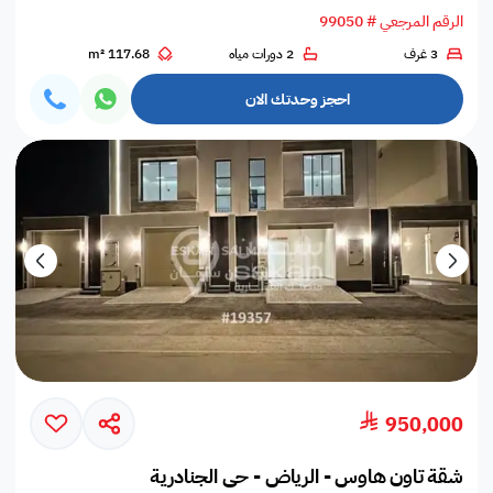
الرقم المرجعي # 99050
3 غرف
2 دورات مياه
117.68 m²
احجز وحدتك الان
950,000
شقة تاون هاوس - الرياض - حي الجنادرية