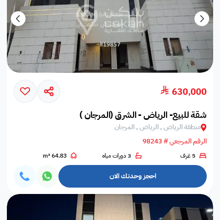
630,000
شقة للبيع- الرياض - الشرق (المرجان )
منطقة الرياض , الرياض , المرجان
الرقم المرجعي # 98243
5 غرف
3 دورات مياه
64.83 m²
احجز وحدتك الان