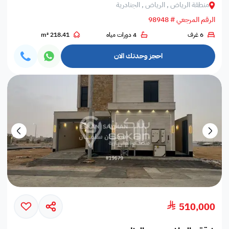
منطقة الرياض , الرياض , الجنادرية
الرقم المرجعي # 98948
6 غرف
4 دورات مياه
218.41 m²
احجز وحدتك الان
510,000