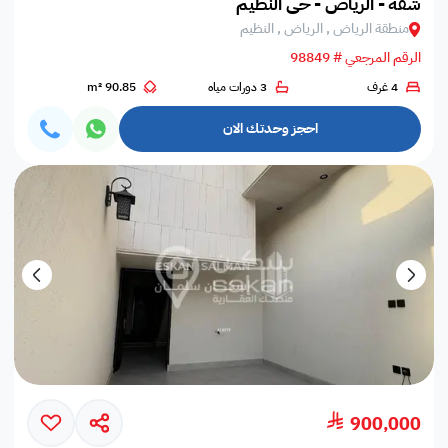
شقة - الرياض - حي النظيم
منطقة الرياض , الرياض , النظيم
الرقم المرجعي # 98849
4 غرف
3 دورات مياه
90.85 m²
احجز وحدتك الان
900,000