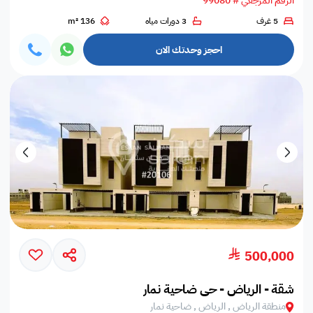
الرقم المرجعي # 99080
5 غرف
3 دورات مياه
136 m²
احجز وحدتك الان
500,000
شقة - الرياض - حي ضاحية نمار
منطقة الرياض , الرياض , ضاحية نمار