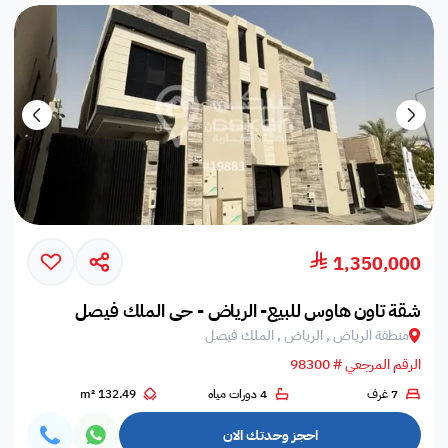
1,350,000
شقة تاون هاوس للبيع- الرياض - حي الملك فيصل
منطقة الرياض , الرياض , الملك فيصل
الرقم المرجعي # 98300
7 غرف
4 دورات مياه
132.49 m²
احجز وحدتك الان