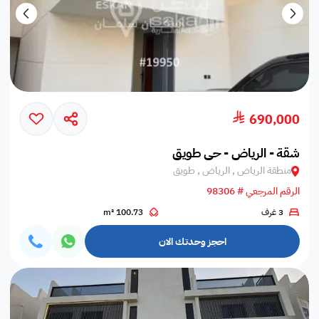
690,000
شقة - الرياض - حي طويق
منطقة الرياض , الرياض , طويق
الرقم المرجعي # 98306
3 غرف
100.73 m²
احجز وحدتك الان