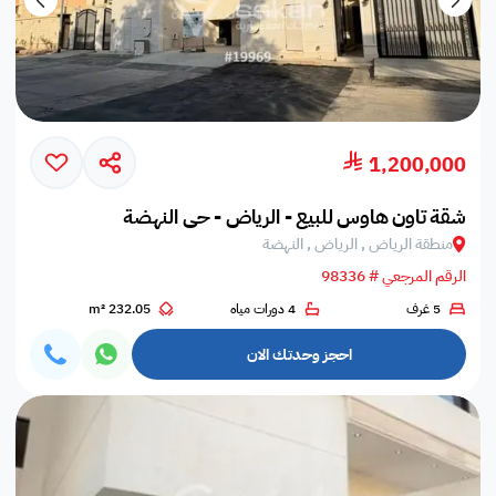
1,200,000
شقة تاون هاوس للبيع - الرياض - حي النهضة
منطقة الرياض , الرياض , النهضة
الرقم المرجعي # 98336
5 غرف
4 دورات مياه
232.05 m²
احجز وحدتك الان