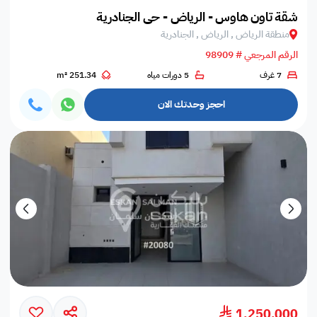
شقة تاون هاوس - الرياض - حي الجنادرية
منطقة الرياض , الرياض , الجنادرية
الرقم المرجعي # 98909
7 غرف
5 دورات مياه
251.34 m²
احجز وحدتك الان
1,250,000