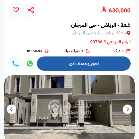
630,000
شقة - الرياض - حي المرجان
منطقة الرياض , الرياض , المرجان
الرقم المرجعي # 98786
5 غرف
3 دورات مياه
64.83 m²
احجز وحدتك الان