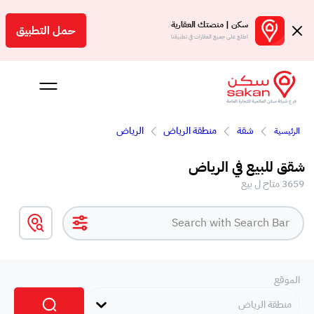
سكن | منصتك العقارية
حمل التطبيق
اطلع على جميع العقارات في تطبيقنا
شقة
منطقة الرياض
الرياض
الرئيسية
شقق للبيع في الرياض
3659 متاح ل بيع
Engl
سعودية
الموقع
منطقة الرياض