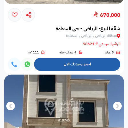
670,000
شقة للبيع- الرياض - حي السعادة
منطقة الرياض , الرياض , السعادة
الرقم المرجعي # 98621
5 غرف
4 دورات مياه
111 m²
احجز وحدتك الان