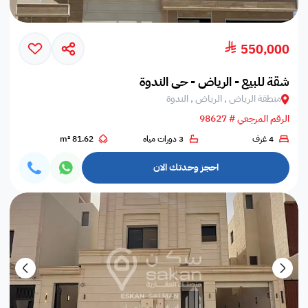
550,000
شقة للبيع - الرياض - حي الندوة
منطقة الرياض , الرياض , الندوة
الرقم المرجعي # 98627
4 غرف
3 دورات مياه
81.62 m²
احجز وحدتك الان