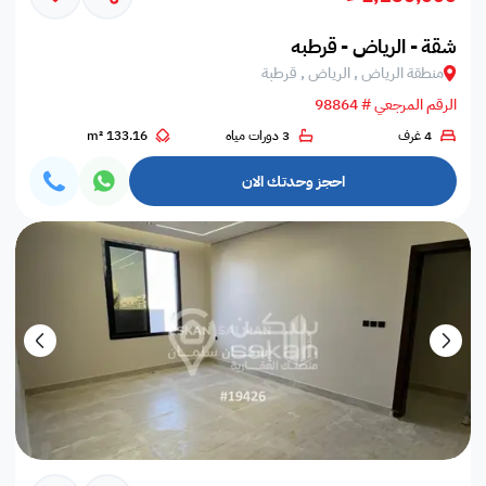
شقة - الرياض - قرطبه
منطقة الرياض , الرياض , قرطبة
الرقم المرجعي # 98864
4 غرف
3 دورات مياه
133.16 m²
احجز وحدتك الان