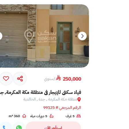
250,000
/
سنوي
فيلا سكني للإيجار في منطقة مكة المكرمة, جد
منطقة مكة المكرمة , جدة , الخالدية
الرقم المرجعي # 99125
5 غرف
5 دورات مياه
360 m²
استأجر الآن