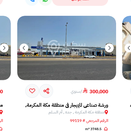
00
300,000
/
سنوي
دة, النهضة
ورشة صناعي للإيجار في منطقة مكة المكرمة, جدة, أم السل
مع
منطقة مكة المكرمة , جدة , أم السلم
الرقم المرجعي # 99119
الر
3748.5 m²