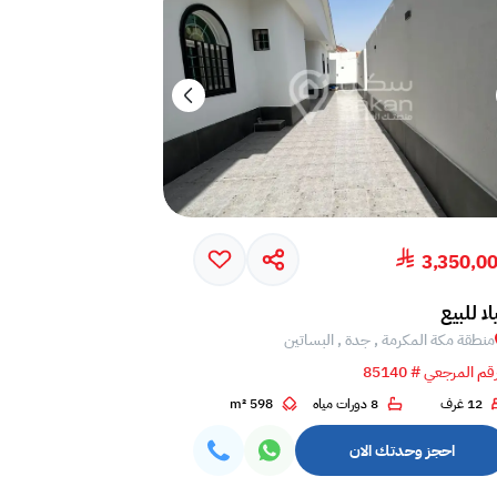
3,350,0
لا للبيع
منطقة مكة المكرمة , جدة , البساتين
قم المرجعي # 85140
12 غرف
8 دورات مياه
598 m²
احجز وحدتك الان