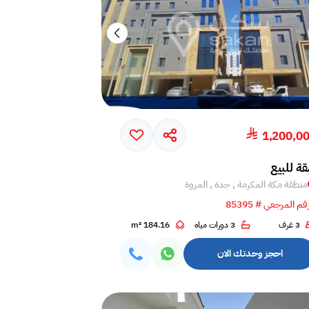
1,200,0
ة للبيع
منطقة مكة المكرمة , جدة , المروة
قم المرجعي # 85395
3 غرف
3 دورات مياه
184.16 m²
احجز وحدتك الان