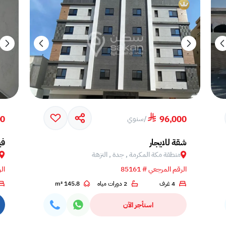
00
96,000
/
سنوي
شقة للايجار
في
منطقة مكة المكرمة , جدة , النزهة
الرقم المرجعي # 85161
الر
4 غرف
2 دورات مياه
145.8 m²
استأجر الآن