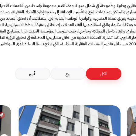
اري وطنية وطموحة، في شمال مدينة جدة، تقدم مجموعة واسعة من الخدمات الاحترافية
التجاري والسكني وخدمات البيع والتأجير، بالإضافة إلى خدمة إدارة الأملاك العقارية، وخدم
هبية بفريق عملنا المتدرب، وكوادرنا الوطنية الشابة التي استطاعت أن تحقق العديد من ا
ومكة المكرمة والتي استفاد منها آلاف العملاء . إضافة إلى تنفيذ الخطط الاستراتيجية 
ري والبناء داخل المملكة وخارجها، حيث طرحت المؤسسة العديد من المشاريع العقار
ار الناجح. كما تشارك الصفقة الذهبية من خلال مشاريعها المختلفة في تحقيق الرؤية ا
منتجات العقارية الملائمة، التي ترفع نسبة التملك لدى المواطنين.
الكل
بيع
تأجير