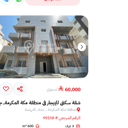
60,000
/
سنوي
شقة سكني للإيجار في منطقة مكة المكرمة, ج
منطقة مكة المكرمة , جدة , النهضة
الرقم المرجعي # 99158
3 غرف
600 m²