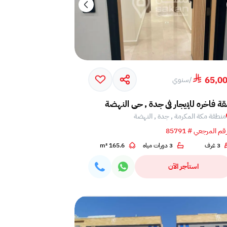
65,0
/
سنوي
ة فاخره للإيجار في جدة , حي النهضة
منطقة مكة المكرمة , جدة , النهضة
قم المرجعي # 85791
3 غرف
3 دورات مياه
165.6 m²
استأجر الآن