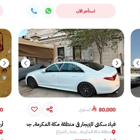
استأجر الآن
00
80,000
/
سنوي
 جدة, أم السلم
فيلا سكني للإيجار في منطقة مكة المكرمة, جدة, الشراع
أر
منطقة مكة المكرمة , جدة , الشراع