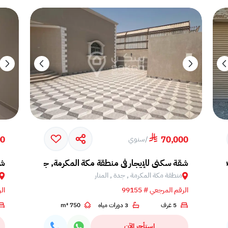
00
70,000
/
سنوي
ة, الخالدية
شقة سكني للإيجار في منطقة مكة المكرمة, جدة, المنار
شق
منطقة مكة المكرمة , جدة , المنار
الرقم المرجعي # 99155
الر
5 غرف
3 دورات مياه
750 m²
استأجر الآن