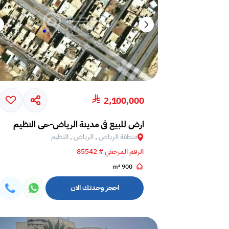
2,100,000
ارض للبيع في مدينة الرياض-حي النظيم
منطقة الرياض , الرياض , النظيم
الرقم المرجعي # 85542
900 m²
احجز وحدتك الان