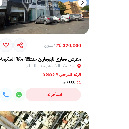
320,000
/
سنوي
معرض تجاري للإيجار في منطقة مكة المكرمة,
منطقة مكة المكرمة , جدة , السامر
الرقم المرجعي # 86586
356 m²
استأجر الآن