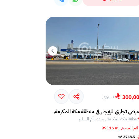
300,0
/
سنوي
م
رض تجاري للإيجار في منطقة مكة المكرمة, جدة, أم السلم
منطقة مكة المكرمة , جدة , أم السلم
قم المرجعي # 99116
3748.5 m²