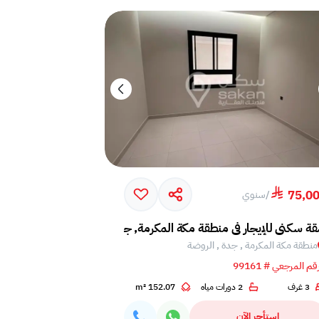
75,0
/
سنوي
ة سكني للإيجار في منطقة مكة المكرمة, جدة, الروضة
منطقة مكة المكرمة , جدة , الروضة
قم المرجعي # 99161
3 غرف
2 دورات مياه
152.07 m²
استأجر الآن