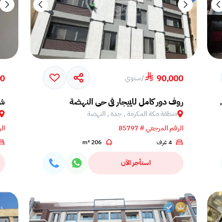
00
90,000
/
سنوي
 جدة, السامر
روف دور كامل للإيجار في حي النهضة
شق
منطقة مكة المكرمة , جدة , النهضة
الرقم المرجعي # 85797
الر
4 غرف
206 m²
استأجر الآن