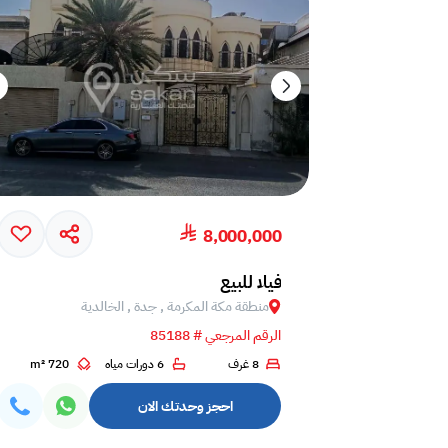
8,000,000
فيلا للبيع
منطقة مكة المكرمة , جدة , الخالدية
الرقم المرجعي # 85188
8 غرف
6 دورات مياه
720 m²
احجز وحدتك الان