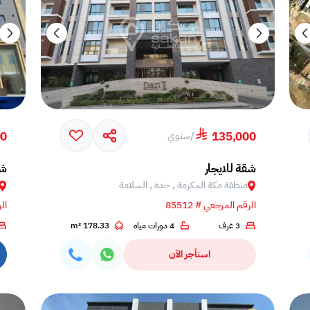
00
135,000
/
سنوي
شقة للايجار
شق
منطقة مكة المكرمة , جدة , السلامة
الرقم المرجعي # 85512
الر
3 غرف
4 دورات مياه
178.33 m²
استأجر الآن