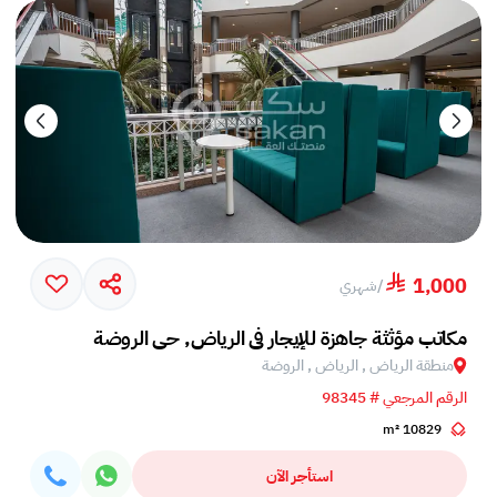
1,000
/
شهري
مكاتب مؤثثة جاهزة للإيجار في الرياض, حي الروضة
منطقة الرياض , الرياض , الروضة
الرقم المرجعي # 98345
10829 m²
استأجر الآن