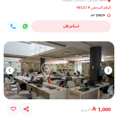
الرقم المرجعي # 98132
10829 m²
استأجر الآن
1,000
/
شهري