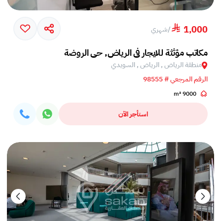
1,000
/
شهري
مكاتب مؤثثة للايجار في الرياض, حي الروضة
منطقة الرياض , الرياض , السويدي
الرقم المرجعي # 98555
9000 m²
استأجر الآن