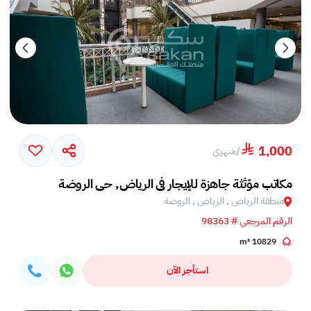
1,000
/
شهري
‎مكاتب مؤثثة جاهزة للإيجار في الرياض, حي الروضة
منطقة الرياض , الرياض , الروضة
الرقم المرجعي # 98363
10829 m²
استأجر الآن