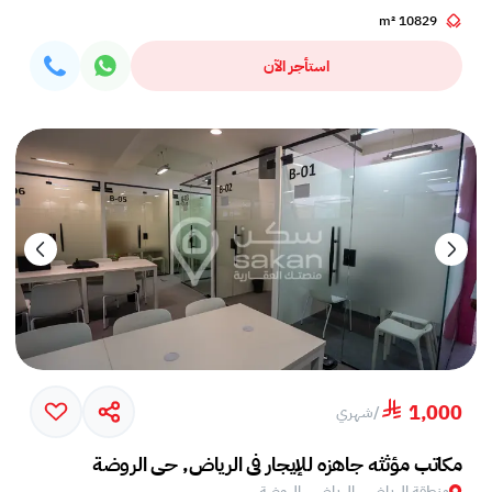
10829 m²
استأجر الآن
1,000
/
شهري
مكاتب مؤثثه جاهزه للإيجار في الرياض, حي الروضة
منطقة الرياض , الرياض , الروضة