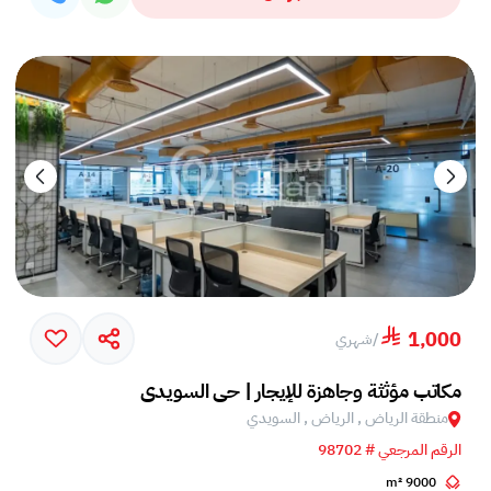
1,000
/
شهري
مكاتب مؤثثة وجاهزة للإيجار | حي السويدي
منطقة الرياض , الرياض , السويدي
الرقم المرجعي # 98702
9000 m²