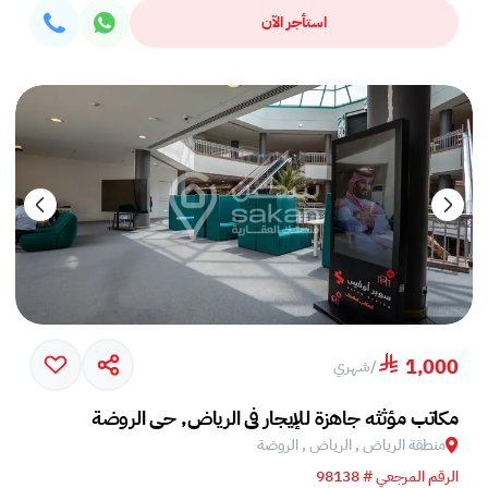
استأجر الآن
1,000
/
شهري
مكاتب مؤثثه جاهزة للإيجار في الرياض, حي الروضة
منطقة الرياض , الرياض , الروضة
الرقم المرجعي # 98138