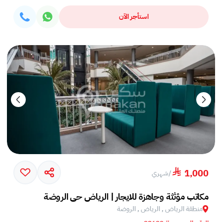
استأجر الآن
1,000
/
شهري
مكاتب مؤثثة وجاهزة للايجار | الرياض حي الروضة
منطقة الرياض , الرياض , الروضة