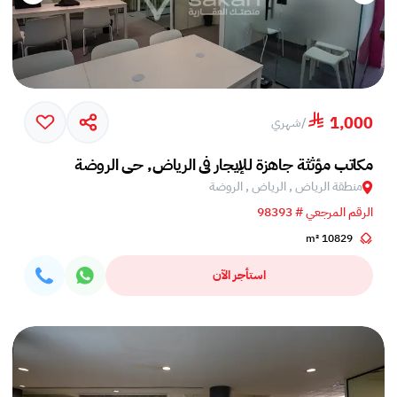
1,000
/
شهري
مكاتب مؤثثة جاهزة للإيجار في الرياض, حي الروضة
منطقة الرياض , الرياض , الروضة
الرقم المرجعي # 98393
10829 m²
استأجر الآن