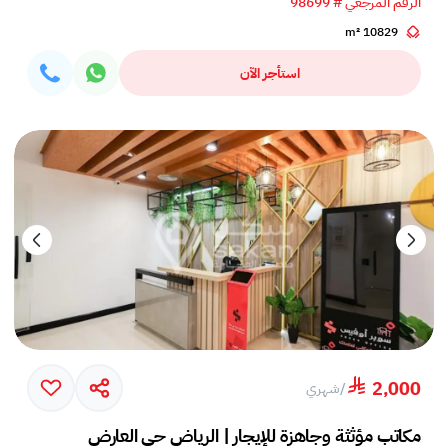
الرقم المرجعي # 98699
10829 m²
استأجر الآن
2,000
/
شهري
مكاتب مؤثثة وجاهزة للإيجار | الرياض حي العارض