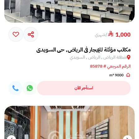
1,000
/
شهري
مكاتب مؤثثة للإيجار في الرياض, حي السويدي
منطقة الرياض , الرياض , السويدي
الرقم المرجعي # 85878
9000 m²
استأجر الآن