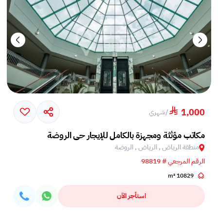
1,000
/
شهري
مكاتب مؤثثة ومجهزة بالكامل للإيجار حي الروضة
منطقة الرياض , الرياض , الروضة
الرقم المرجعي # 98819
10829 m²
استأجر الآن