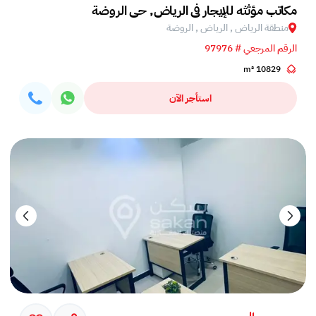
مكاتب مؤثثه للإيجار في الرياض, حي الروضة
منطقة الرياض , الرياض , الروضة
الرقم المرجعي # 97976
10829 m²
استأجر الآن