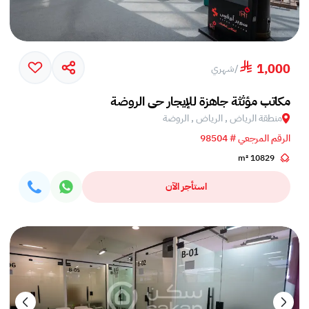
1,000
/
شهري
مكاتب مؤثثة جاهزة للإيجار حي الروضة
منطقة الرياض , الرياض , الروضة
الرقم المرجعي # 98504
10829 m²
استأجر الآن