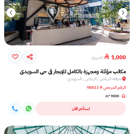
1,000
/
شهري
مكاتب مؤثثة ومجهزة بالكامل للإيجار في حي السويدي
منطقة الرياض , الرياض , السويدي
الرقم المرجعي # 98813
9000 m²
استأجر الآن