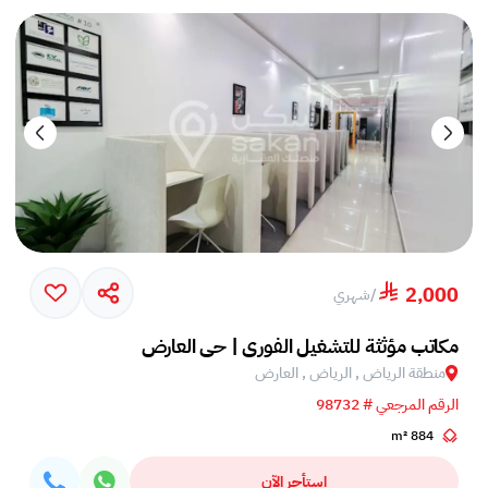
2,000
/
شهري
مكاتب مؤثثة للتشغيل الفوري | حي العارض
منطقة الرياض , الرياض , العارض
الرقم المرجعي # 98732
884 m²
استأجر الآن