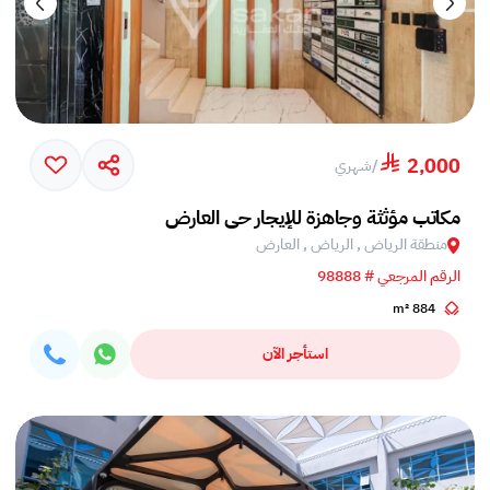
2,000
/
شهري
مكاتب مؤثثة وجاهزة للإيجار حي العارض
منطقة الرياض , الرياض , العارض
الرقم المرجعي # 98888
884 m²
استأجر الآن