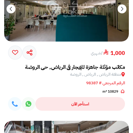
1,000
/
شهري
مكاتب مؤثثة جاهزة للإيجار في الرياض, حي الروضة
منطقة الرياض , الرياض , الروضة
الرقم المرجعي # 98387
10829 m²
استأجر الآن