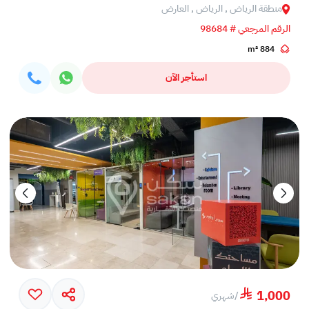
منطقة الرياض , الرياض , العارض
الرقم المرجعي # 98684
884 m²
استأجر الآن
1,000
/
شهري