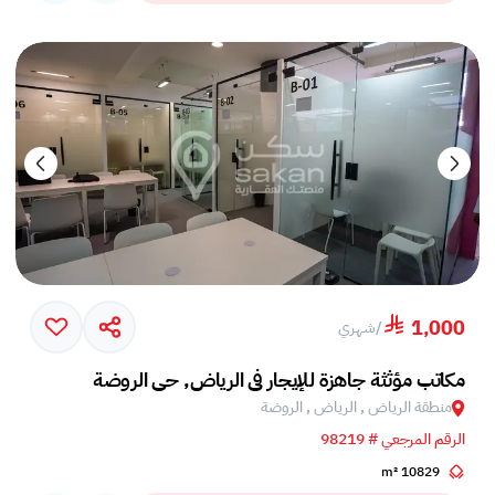
1,000
/
شهري
مكاتب مؤثثة جاهزة للإيجار في الرياض, حي الروضة
منطقة الرياض , الرياض , الروضة
الرقم المرجعي # 98219
10829 m²