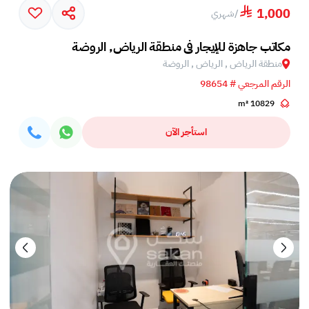
1,000
/
شهري
مكاتب جاهزة للإيجار في منطقة الرياض, الروضة
منطقة الرياض , الرياض , الروضة
الرقم المرجعي # 98654
10829 m²
استأجر الآن