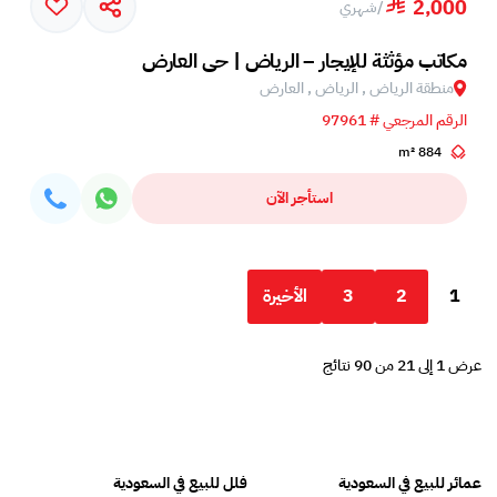
2,000
/
شهري
مكاتب مؤثثة للإيجار – الرياض | حي العارض
منطقة الرياض , الرياض , العارض
الرقم المرجعي # 97961
884 m²
استأجر الآن
1
2
3
الأخيرة
عرض 1 إلى 21 من 90 نتائج
عمائر للبيع في السعودية
فلل للبيع في السعودية
عقا