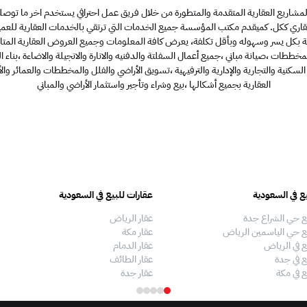
مشاريع العقارية المتقدمة والمتطورة من خلال فريق عمل احترافي يستخدم اخر ما توصلت
اري ككل. كم
يقدم مكتب المؤسسة جميع الخدمات التي ترتقي بالخدمات العقارية للعميل
ية بكل يسر وسهوله وبأقل تكلفة، يعرض كافة المعلومات وجميع العروض العقارية المتا
لمخططات
،صيانة مباني
،جميع أعمال السفلتة والدفنيه والانارة والانجيلة والاضاءة
،بناء
 السكنية والتجارية والإدارية والترفيهية
،تسويق الأراضي والفلل والمخططات والعمائر والأ
العقارية بجميع أشكالها
،بيع وشراء وتأجير واستثمار الأراضي والمباني
ع في السعودية
عقارات للبيع في السعودية
ع حي الشراع جدة
عقار الرياض
ع حي الياسمين الرياض
عقار مكة
ع في الرياض
عقار الدمام
ع في جدة
عقار الطائف
ع في مكة
عقار جدة